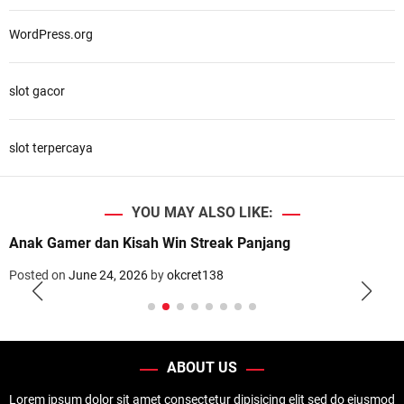
WordPress.org
slot gacor
slot terpercaya
YOU MAY ALSO LIKE:
Anak Gamer dan Kisah Win Streak Panjang
Posted on
June 24, 2026
by
okcret138
ABOUT US
Lorem ipsum dolor sit amet consectetur dipisicing elit sed do eiusmod