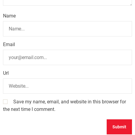
Name
Email
Url
Save my name, email, and website in this browser for
the next time I comment.