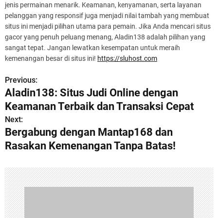
jenis permainan menarik. Keamanan, kenyamanan, serta layanan
pelanggan yang responsif juga menjadi nilai tambah yang membuat
situs ini menjadi pilihan utama para pemain. Jika Anda mencari situs
gacor yang penuh peluang menang, Aladin138 adalah pilihan yang
sangat tepat. Jangan lewatkan kesempatan untuk meraih
kemenangan besar di situs ini!
https://sluhost.com
Previous:
P
Aladin138: Situs Judi Online dengan
o
Keamanan Terbaik dan Transaksi Cepat
s
Next:
Bergabung dengan Mantap168 dan
t
Rasakan Kemenangan Tanpa Batas!
n
a
v
i