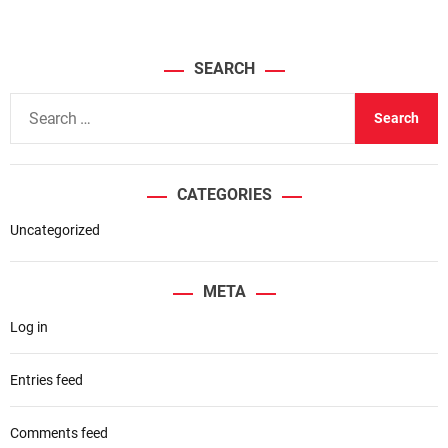
SEARCH
S
e
a
r
CATEGORIES
c
h
Uncategorized
f
o
META
r
Log in
:
Entries feed
Comments feed