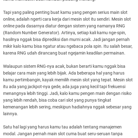
Tapi yang paling penting buat kamu yang pengen serius main slot
online, adalah ngerti cara kerja dari mesin slot itu sendiri. Mesin slot
online pada dasarnya diatur dengan sistem yang namanya RNG
(Random Number Generator). Artinya, setiap kali kamu nge-spin,
hasilnya nggak bisa diprediksi dan murni acak. Jadi jangan pernah
mikir kalo kamu bisa ngatur atau ngebaca pola spin. Itu salah besar,
karena RNG udah dirancang buat ngejamin keadilan permainan.
Walaupun sistem RNG-nya acak, bukan berarti kamu nggak bisa
belajar cara main yang lebih bijak. Ada beberapa hal yang harus
kamu pertimbangin, kayak memilih mesin slot yang tepat. Mesin slot
itu ada yang jackpot-nya gede, ada juga yang kecil tapi frekuensi
menangnya lebih tinggi. Jadi, kalo kamu pengen main dengan risiko
yang lebih rendah, bisa coba cari slot yang punya tingkat
kemenangan lebih sering, meskipun hadiahnya nggak sebesar yang
lainnya.
Satu hal lagi yang harus kamu tau adalah tentang manajemen
modal. Jangan pernah main slot cuma buat seru-seruan tanpa