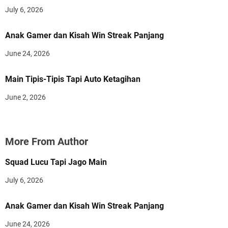
July 6, 2026
Anak Gamer dan Kisah Win Streak Panjang
June 24, 2026
Main Tipis-Tipis Tapi Auto Ketagihan
June 2, 2026
More From Author
Squad Lucu Tapi Jago Main
July 6, 2026
Anak Gamer dan Kisah Win Streak Panjang
June 24, 2026