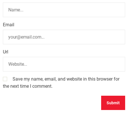
Email
Url
Save my name, email, and website in this browser for
the next time I comment.