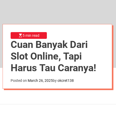
d
e
5 min read
Cuan Banyak Dari
Slot Online, Tapi
Harus Tau Caranya!
Posted on
March 26, 2025
by
okcret138