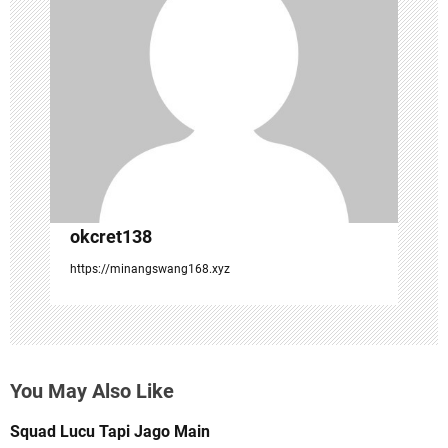
a
t
i
o
n
okcret138
https://minangswang168.xyz
You May Also Like
Squad Lucu Tapi Jago Main