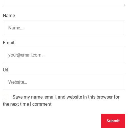
Name
Email
Url
Save my name, email, and website in this browser for
the next time I comment.