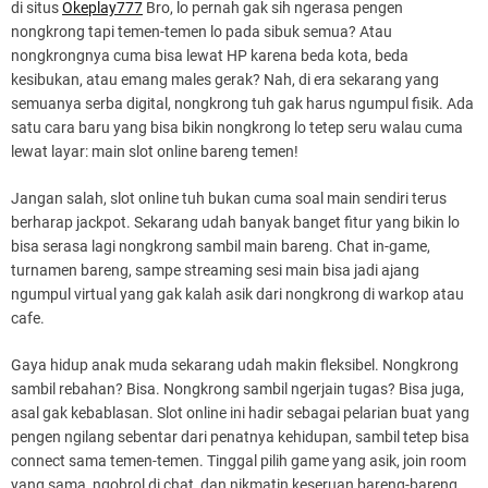
di situs
Okeplay777
Bro, lo pernah gak sih ngerasa pengen
nongkrong tapi temen-temen lo pada sibuk semua? Atau
nongkrongnya cuma bisa lewat HP karena beda kota, beda
kesibukan, atau emang males gerak? Nah, di era sekarang yang
semuanya serba digital, nongkrong tuh gak harus ngumpul fisik. Ada
satu cara baru yang bisa bikin nongkrong lo tetep seru walau cuma
lewat layar: main slot online bareng temen!
Jangan salah, slot online tuh bukan cuma soal main sendiri terus
berharap jackpot. Sekarang udah banyak banget fitur yang bikin lo
bisa serasa lagi nongkrong sambil main bareng. Chat in-game,
turnamen bareng, sampe streaming sesi main bisa jadi ajang
ngumpul virtual yang gak kalah asik dari nongkrong di warkop atau
cafe.
Gaya hidup anak muda sekarang udah makin fleksibel. Nongkrong
sambil rebahan? Bisa. Nongkrong sambil ngerjain tugas? Bisa juga,
asal gak kebablasan. Slot online ini hadir sebagai pelarian buat yang
pengen ngilang sebentar dari penatnya kehidupan, sambil tetep bisa
connect sama temen-temen. Tinggal pilih game yang asik, join room
yang sama, ngobrol di chat, dan nikmatin keseruan bareng-bareng.