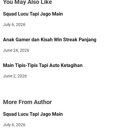
You May Also Like
Squad Lucu Tapi Jago Main
July 6, 2026
Anak Gamer dan Kisah Win Streak Panjang
June 24, 2026
Main Tipis-Tipis Tapi Auto Ketagihan
June 2, 2026
More From Author
Squad Lucu Tapi Jago Main
July 6, 2026