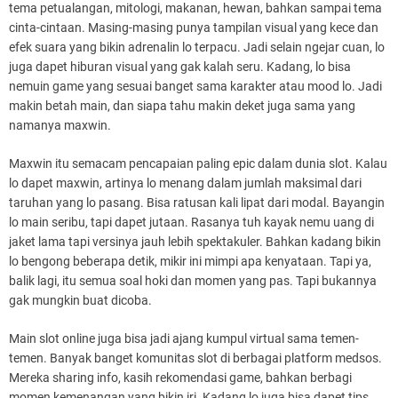
tema petualangan, mitologi, makanan, hewan, bahkan sampai tema
cinta-cintaan. Masing-masing punya tampilan visual yang kece dan
efek suara yang bikin adrenalin lo terpacu. Jadi selain ngejar cuan, lo
juga dapet hiburan visual yang gak kalah seru. Kadang, lo bisa
nemuin game yang sesuai banget sama karakter atau mood lo. Jadi
makin betah main, dan siapa tahu makin deket juga sama yang
namanya maxwin.
Maxwin itu semacam pencapaian paling epic dalam dunia slot. Kalau
lo dapet maxwin, artinya lo menang dalam jumlah maksimal dari
taruhan yang lo pasang. Bisa ratusan kali lipat dari modal. Bayangin
lo main seribu, tapi dapet jutaan. Rasanya tuh kayak nemu uang di
jaket lama tapi versinya jauh lebih spektakuler. Bahkan kadang bikin
lo bengong beberapa detik, mikir ini mimpi apa kenyataan. Tapi ya,
balik lagi, itu semua soal hoki dan momen yang pas. Tapi bukannya
gak mungkin buat dicoba.
Main slot online juga bisa jadi ajang kumpul virtual sama temen-
temen. Banyak banget komunitas slot di berbagai platform medsos.
Mereka sharing info, kasih rekomendasi game, bahkan berbagi
momen kemenangan yang bikin iri. Kadang lo juga bisa dapet tips