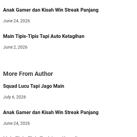
Anak Gamer dan Kisah Win Streak Panjang
June 24, 2026
Main Tipis-Tipis Tapi Auto Ketagihan
June 2, 2026
More From Author
Squad Lucu Tapi Jago Main
July 6, 2026
Anak Gamer dan Kisah Win Streak Panjang
June 24, 2026