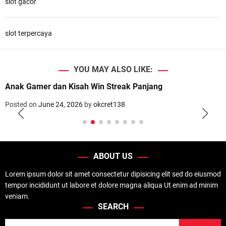
slot gacor
slot terpercaya
YOU MAY ALSO LIKE:
Anak Gamer dan Kisah Win Streak Panjang
Posted on
June 24, 2026
by
okcret138
ABOUT US
Lorem ipsum dolor sit amet consectetur dipisicing elit sed do eiusmod
tempor incididunt ut labore et dolore magna aliqua Ut enim ad minim
veniam.
SEARCH
S