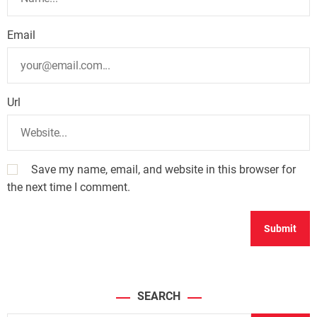
Email
Url
Save my name, email, and website in this browser for
the next time I comment.
SEARCH