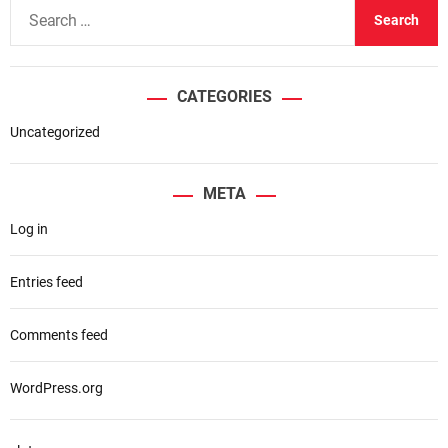
S
e
a
r
CATEGORIES
c
h
Uncategorized
f
o
META
r
Log in
:
Entries feed
Comments feed
WordPress.org