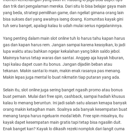
dan trik dari pengalaman mereka. Dari situ lo bisa belajar gaya main
yang beda, strategi pemilihan game, dan ngeliat gimana orang lain
bisa sukses dari yang awalnya iseng doang. Komunitas kayak gini
tuh seru banget, apalagi kalau lo udah mulai serius ngejalaninnya.
Yang penting dalam main slot online tuh lo harus tahu kapan harus
gas dan kapan harus rem. Jangan sampai karena keasyikan, lo jadi
lupa waktu atau bahkan ngejar kekalahan yang bikin saldo jebol.
Mainnya harus tetap waras dan santai. Anggep aja kayak hiburan,
tapi kalau dapet cuan itu bonus. Jangan dijadiin beban atau
tekanan. Makin santai lo main, makin enak rasanya pas menang.
Makin lepas juga mental lo buat nikmatin tiap putaran yang ada.
Selain itu, slot online juga sering banget ngasih promo atau bonus
buat pemain. Mulai dari free spin, cashback, sampai hadiah khusus
kalau lo menang beruntun. Ini jadi salah satu alasan kenapa banyak
orang makin ketagihan main. Soalnya ada banyak kesempatan buat
menang tanpa harus ngeluarin modal lebih. Free spin misalnya, itu
kayak dapet kesempatan main gratis tapi tetap bisa ngasilin duit.
Enak banget kan? Kayak lo dikasih rezeki nomplok dari langit cuma