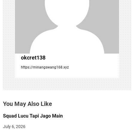
a
t
i
o
n
okcret138
https://minangswang168.xyz
You May Also Like
Squad Lucu Tapi Jago Main
July 6, 2026