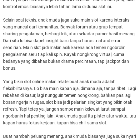
kontrol emosi biasanya lebih tahan lama di dunia slot ini.
Selain soal teknis, anak muda juga suka main slot karena interaksi
yang muncul dari komunitas. Banyak forum atau grup tempat
sharing pengalaman, berbagi trik, atau sekadar pamer hasil menang.
Dari situ lo bisa dapet insight baru tanpa harus trial and error
sendirian. Main slot jadi makin asik karena ada temen ngobrolin
pengalaman seru tiap kali spin. Kayak nongkrong virtual, cuma
bedanya yang dibahas bukan drama percintaan, tapi jackpot dan
bonus.
Yang bikin slot online makin relate buat anak muda adalah
fleksibilitasnya. Lo bisa main kapan aja, dimana aja, tanpa ribet. Lagi
rebahan di kasur, lagi nungguin temen nongkrong, bahkan pas lagi
bosan ngerjain tugas, slot bisa jadi pelarian singkat yang bikin otak
refresh. Tapi tetep ya, jangan sampe main kelewat larut sampai
ngorbanin hal penting lain. Anak muda gaul itu pinter atur waktu, tau
kapan harus fokus kerjaan, kapan bisa chill sama slot.
Buat nambah peluang menang, anak muda biasanya juga suka nyari