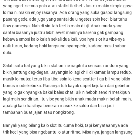
yang ngerti semua pola atau statistik ribet. Justru makin simple gaya
lo main, makin enjoy rasanya. Ada orang yang suka gaspol langsung
pasang gede, ada juga yang santai dulu ngetes spin kecil biar tahu
flow gamenya. Nah di sini lah feel lo main diuji. Anak muda yang
santai biasanya justru lebih awet mainnya karena gak gampang
kebawa emosi kalo kalah sekali dua kali. Soalnya slot itu vibe-nya
naik turun, kadang hoki langsung nyamperin, kadang mesti sabar
dulu.
Salah satu hal yang bikin slot online nagih itu sensasi random yang
bikin jantung deg-degan. Bayangin lo lagi chill di kamar, lampu redup,
musik lo muter, terus tiba-tiba spin lo kena scatter tiga biji yang bikin
bonus mode kebuka. Rasanya tuh kayak dapet kejutan dari gebetan
yang lo gak nyangka bakal bales chat. Bikin heboh sendiri meskipun
lagi main sendirian. Itu vibe yang bikin anak muda makin betah main,
apalagi kalo hasilnya beneran masuk ke saldo dan bisa jadi
tambahan buat jajan atau nongkrong.
Banyak yang bilang kalo slot itu cuma hoki, tapi kenyataannya ada
trik kecil yang bisa ngebantu lo atur ritme. Misalnya, jangan langsung