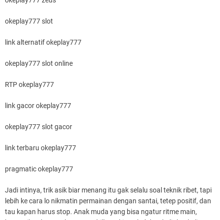
okeplay777 zeus
okeplay777 slot
link alternatif okeplay777
okeplay777 slot online
RTP okeplay777
link gacor okeplay777
okeplay777 slot gacor
link terbaru okeplay777
pragmatic okeplay777
Jadi intinya, trik asik biar menang itu gak selalu soal teknik ribet, tapi
lebih ke cara lo nikmatin permainan dengan santai, tetep positif, dan
tau kapan harus stop. Anak muda yang bisa ngatur ritme main,