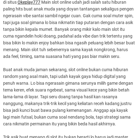
di situs
Okeplay777
Main slot online udah jadi salah satu hiburan
paling hits buat anak muda yang doyan tantangan sekaligus pengen
ngerasain vibe santai sambil ngejar cuan. Gak cuma soal muter spin,
tapi juga soal gimana lo bisa nikmatin tiap putaran dengan cara asik
tanpa bikin kepala mumet. Banyak orang mikir kalo main slot itu
cuma ngandelin hoki doang, padahal ada vibe dan trik tertentu yang
bisa bikin lo makin enjoy bahkan bisa ngasih peluang lebih besar buat
menang. Main slot tuh sebenernya sama kayak nongkrong, harus
ada feel, timing, sama suasana hati yang pas biar makin seru.
Buat anak muda jaman sekarang, slot online bukan cuma hiburan
random yang asal main, tapi udah kayak gaya hidup digital yang
penuh warna. Lo bisa ngerasain gimana serunya milih game dengan
tema keren, efek suara ngebeat, sama visual kece yang bikin betah
lama-lama di layar. Tapi seru doang tanpa hasil kan rasanya
nanggung, makanya trik-trik kecil yang keliatan receh kadang justru
bisa jadi kunci buat bawa pulang kemenangan. Anggap aja kayak
lagi main futsal, bukan cuma soal nendang bola, tapi strategi sama
cara nikmatin permainan itu yang bikin beda hasil akhirnya.
Trik asik buat menang di slot itu bukan berarti lo harus jadi master