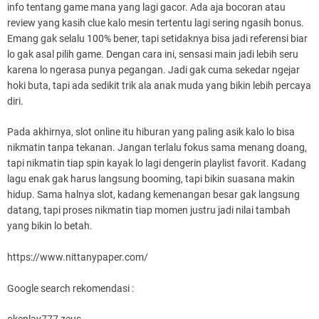
info tentang game mana yang lagi gacor. Ada aja bocoran atau
review yang kasih clue kalo mesin tertentu lagi sering ngasih bonus.
Emang gak selalu 100% bener, tapi setidaknya bisa jadi referensi biar
lo gak asal pilih game. Dengan cara ini, sensasi main jadi lebih seru
karena lo ngerasa punya pegangan. Jadi gak cuma sekedar ngejar
hoki buta, tapi ada sedikit trik ala anak muda yang bikin lebih percaya
diri.
Pada akhirnya, slot online itu hiburan yang paling asik kalo lo bisa
nikmatin tanpa tekanan. Jangan terlalu fokus sama menang doang,
tapi nikmatin tiap spin kayak lo lagi dengerin playlist favorit. Kadang
lagu enak gak harus langsung booming, tapi bikin suasana makin
hidup. Sama halnya slot, kadang kemenangan besar gak langsung
datang, tapi proses nikmatin tiap momen justru jadi nilai tambah
yang bikin lo betah.
https://www.nittanypaper.com/
Google search rekomendasi :