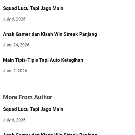
Squad Lucu Tapi Jago Main
July 6, 2026
Anak Gamer dan Kisah Win Streak Panjang
June 24, 2026
Main Tipis-Tipis Tapi Auto Ketagihan
June 2, 2026
More From Author
Squad Lucu Tapi Jago Main
July 6, 2026