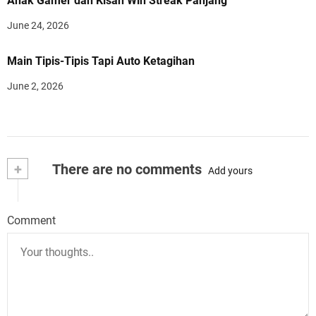
Anak Gamer dan Kisah Win Streak Panjang
June 24, 2026
Main Tipis-Tipis Tapi Auto Ketagihan
June 2, 2026
+
There are no comments
Add yours
Comment