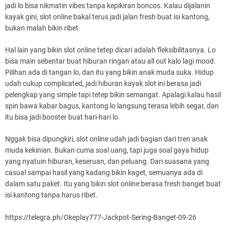
jadi lo bisa nikmatin vibes tanpa kepikiran boncos. Kalau dijalanin
kayak gini, slot online bakal terus jadi jalan fresh buat isi kantong,
bukan malah bikin ribet.
Hal lain yang bikin slot online tetep dicari adalah fleksibilitasnya. Lo
bisa main sebentar buat hiburan ringan atau all out kalo lagi mood.
Pilihan ada di tangan lo, dan itu yang bikin anak muda suka. Hidup
udah cukup complicated, jadi hiburan kayak slot ini berasa jadi
pelengkap yang simple tapi tetep bikin semangat. Apalagi kalau hasil
spin bawa kabar bagus, kantong lo langsung terasa lebih segar, dan
itu bisa jadi booster buat hari-hari lo.
Nggak bisa dipungkiri, slot online udah jadi bagian dari tren anak
muda kekinian. Bukan cuma soal uang, tapi juga soal gaya hidup
yang nyatuin hiburan, keseruan, dan peluang. Dari suasana yang
casual sampai hasil yang kadang bikin kaget, semuanya ada di
dalam satu paket. Itu yang bikin slot online berasa fresh banget buat
isi kantong tanpa harus ribet.
https://telegra.ph/Okeplay777-Jackpot-Sering-Banget-09-26