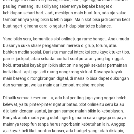
pas lagi menang. Itu skill yang sebenernya kepake banget di
kehidupan sehari-hari. Jadi, meskipun main buat fun, ada aja value
tambahannya yang bikin lo lebih bijak. Main slot bisa jadi cermin kecil
buat ngerti gimana cara lo ngatur hidup biar tetep balance.
Yang bikin seru, komunitas slot online juga rame banget. Anak muda
biasanya suka share pengalaman mereka di grup, forum, atau
bahkan media sosial. Dari situ muncul interaksi seru kayak tuker tips,
pamer jackpot, atau sekadar curhat soal putaran yang lagi nggak
hoki. Interaksi kayak gini bikin slot online nggak sekadar permainan
individual, tapi juga jadi ruang nongkrong virtual. Rasanya kayak
main bareng di tongkrongan digital, di mana lo bisa dapet dukungan
dan semangat walau main dari tempat masing-masing.
Di balik semua keseruan itu, ada hal penting juga yang nggak boleh
kelewat, yaitu pinter-pinter ngatur batas. Slot online itu seru kalau
dijalanin dengan santai, jangan sampe malah bikin lo kebablasan.
Banyak anak muda yang udah ngerti gimana cara ngejaga supaya
mainnya tetep fun tanpa harus ngorbanin kebutuhan lain. Anggep
aja kayak beli tiket nonton konser, ada budget yang udah disiapin,