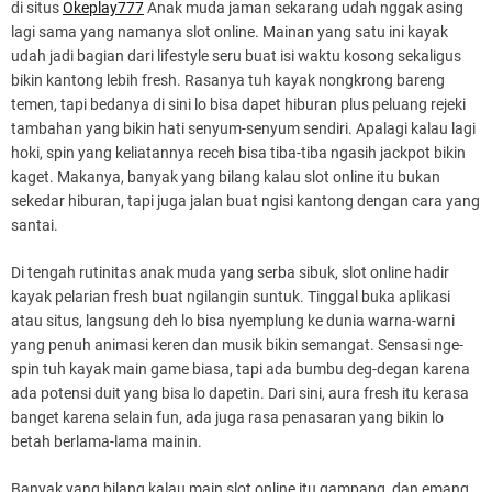
di situs
Okeplay777
Anak muda jaman sekarang udah nggak asing
lagi sama yang namanya slot online. Mainan yang satu ini kayak
udah jadi bagian dari lifestyle seru buat isi waktu kosong sekaligus
bikin kantong lebih fresh. Rasanya tuh kayak nongkrong bareng
temen, tapi bedanya di sini lo bisa dapet hiburan plus peluang rejeki
tambahan yang bikin hati senyum-senyum sendiri. Apalagi kalau lagi
hoki, spin yang keliatannya receh bisa tiba-tiba ngasih jackpot bikin
kaget. Makanya, banyak yang bilang kalau slot online itu bukan
sekedar hiburan, tapi juga jalan buat ngisi kantong dengan cara yang
santai.
Di tengah rutinitas anak muda yang serba sibuk, slot online hadir
kayak pelarian fresh buat ngilangin suntuk. Tinggal buka aplikasi
atau situs, langsung deh lo bisa nyemplung ke dunia warna-warni
yang penuh animasi keren dan musik bikin semangat. Sensasi nge-
spin tuh kayak main game biasa, tapi ada bumbu deg-degan karena
ada potensi duit yang bisa lo dapetin. Dari sini, aura fresh itu kerasa
banget karena selain fun, ada juga rasa penasaran yang bikin lo
betah berlama-lama mainin.
Banyak yang bilang kalau main slot online itu gampang, dan emang