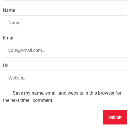
Name
Email
Url
Save my name, email, and website in this browser for
the next time I comment.