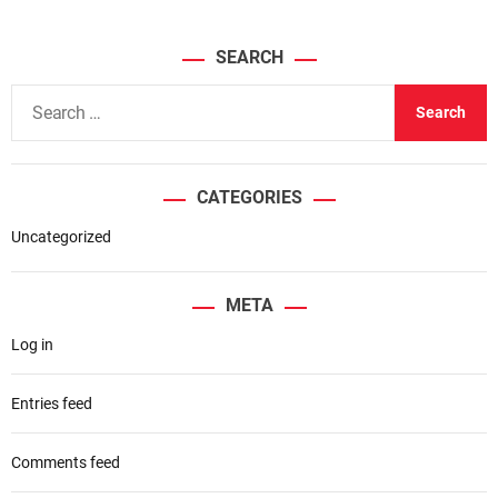
SEARCH
S
e
a
r
CATEGORIES
c
h
Uncategorized
f
o
META
r
Log in
:
Entries feed
Comments feed