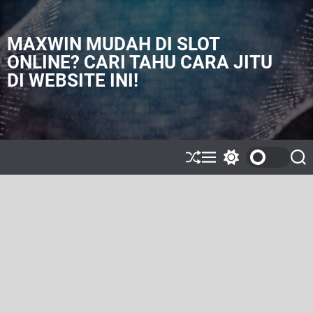
S
k
i
MAXWIN MUDAH DI SLOT
p
ONLINE? CARI TAHU CARA JITU
t
DI WEBSITE INI!
o
c
o
n
t
e
S
M
S
S
h
e
w
e
n
u
n
i
a
t
ff
u
t
r
l
c
c
e
h
h
c
o
l
o
r
m
o