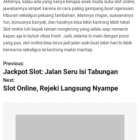
Akhirnya, kalau ada yang nanya kenapa anak muda suka slot online,
jawabannya simpel: karena ini cara paling gampang buat ngerasain
hiburan sekaligus peluang tambahan. Mainnya ringan, suasananya
fun, bonusnya banyak, dan hasilnya bisa bikin kantong lebih tebel.
Slot online tuh kayak teman nongkrong yang selalu siap nemenin
kapan aja lo butuh vibes fresh. Jadi, selama lo main dengan porsi
yang pas, slot online bisa terus jadi jalan asik buat bikin hari lo lebih
berwarna sekaligus isi kantong makin mantap.
Previous:
P
Jackpot Slot: Jalan Seru Isi Tabungan
o
Next:
Slot Online, Rejeki Langsung Nyampe
s
t
n
a
v