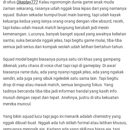
di situs
Okeplay777
Kalau ngomongin dunia game anak muda
zaman sekarang, rasanya udah nggak bisa lepas dari yang namanya
squad. Bukan sekadar kumpul buat main bareng, tapi udah kayak
keluarga kedua yang isinya orang-orang dengan vibe absurd, receh,
tapi kalau udah masuk match langsung berubah jadi mesin
kemenangan. Lucunya, banyak banget squad yang awalnya keliatan
santai, suka becanda nggak jelas, tapi begitu game mulai, tiba-tiba
semua jadi serius dan kompak seolah udah latihan bertahun-tahun.
Squad model begini biasanya punya satu ciri khas yang gampang
dikenali, yaitu chaos di voice chat tapi rapi di gameplay. Di awal
biasanya rame dulu, ada yang nyanyi nggak jelas, ada yang ngakak
sendiri, ada juga yang sibuk ngeledek satu sama lain. Tapi begitu
drop di map atau masuk match, semua langsung fokus. Yang
tadinya bercanda tiba-tiba jadi informan handal yang kasih info
musuh dengan cepat dan tepat. Anehnya, justru di situ kekuatan
mereka muncul.
Yang bikin squad lucu tapi jago ini menarik adalah chemistry yang
nggak dibuat-buat. Nggak ada tuh istilah formal atau latihan khusus,
semuanya mengalir aja. Kadang ada yang skill-nya biasa aja, tapi