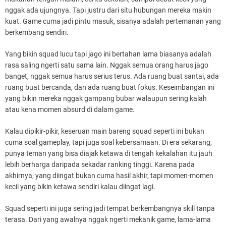
nggak ada ujungnya. Tapi justru dari situ hubungan mereka makin
kuat. Game cuma jadi pintu masuk, sisanya adalah pertemanan yang
berkembang sendiri.
Yang bikin squad lucu tapi jago ini bertahan lama biasanya adalah
rasa saling ngerti satu sama lain. Nggak semua orang harus jago
banget, nggak semua harus serius terus. Ada ruang buat santai, ada
ruang buat bercanda, dan ada ruang buat fokus. Keseimbangan ini
yang bikin mereka nggak gampang bubar walaupun sering kalah
atau kena momen absurd di dalam game.
Kalau dipikir-pikir, keseruan main bareng squad seperti ini bukan
cuma soal gameplay, tapi juga soal kebersamaan. Di era sekarang,
punya teman yang bisa diajak ketawa di tengah kekalahan itu jauh
lebih berharga daripada sekadar ranking tinggi. Karena pada
akhirnya, yang diingat bukan cuma hasil akhir, tapi momen-momen
kecil yang bikin ketawa sendiri kalau diingat lagi.
Squad seperti ini juga sering jadi tempat berkembangnya skill tanpa
terasa. Dari yang awalnya nggak ngerti mekanik game, lama-lama