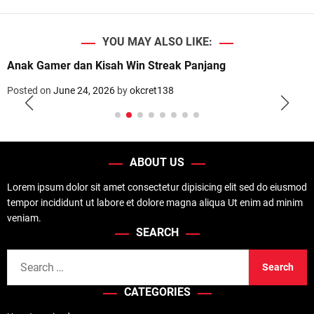
YOU MAY ALSO LIKE:
Anak Gamer dan Kisah Win Streak Panjang
Posted on
June 24, 2026
by
okcret138
ABOUT US
Lorem ipsum dolor sit amet consectetur dipisicing elit sed do eiusmod
tempor incididunt ut labore et dolore magna aliqua Ut enim ad minim
veniam.
SEARCH
S
e
CATEGORIES
a
r