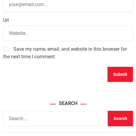
Url
Save my name, email, and website in this browser for
the next time I comment.
SEARCH
S
e
a