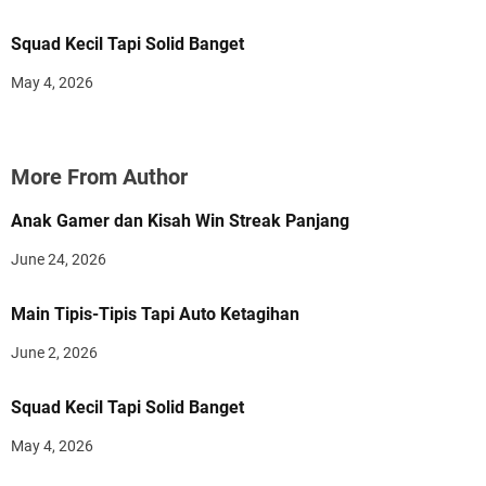
Squad Kecil Tapi Solid Banget
May 4, 2026
More From Author
Anak Gamer dan Kisah Win Streak Panjang
June 24, 2026
Main Tipis-Tipis Tapi Auto Ketagihan
June 2, 2026
Squad Kecil Tapi Solid Banget
May 4, 2026