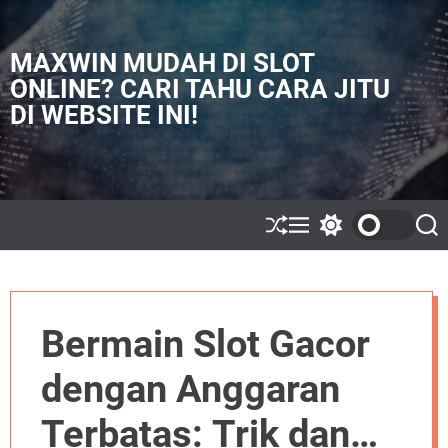
S
k
i
MAXWIN MUDAH DI SLOT
p
ONLINE? CARI TAHU CARA JITU
t
DI WEBSITE INI!
o
c
o
n
t
e
S
M
S
S
h
e
w
e
n
u
n
i
a
t
ff
u
t
r
l
c
c
e
h
h
Bermain Slot Gacor
c
o
l
dengan Anggaran
o
r
m
Terbatas: Trik dan
o