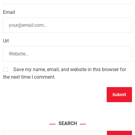
Email
Url
Save my name, email, and website in this browser for
the next time I comment.
SEARCH
S