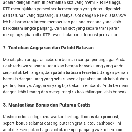
adalah dengan memilih permainan slot yang memiliki
RTP tinggi
.
RTP menunjukkan persentase kemenangan yang dapat diperoleh
dari taruhan yang dipasang. Biasanya, slot dengan RTP di atas 95%
lebih disarankan karena memberikan peluang menang yang lebih
baik dalam jangka panjang. Carilah slot yang secara transparan
mengungkapkan nilai RTP-nya di halaman informasi permainan.
2. Tentukan Anggaran dan Patuhi Batasan
Menetapkan anggaran sebelum bermain sangat penting agar Anda
tidak terbawa suasana. Tentukan berapa banyak uang yang Anda
siap untuk kehilangan, dan
patuhi batasan tersebut
. Jangan pernah
bermain dengan uang yang seharusnya digunakan untuk kebutuhan
penting lainnya. Anggaran yang bijak akan membantu Anda bermain
dengan lebih tenang dan mengurangi risiko kehilangan lebih banyak.
3. Manfaatkan Bonus dan Putaran Gratis
Kasino online sering menawarkan berbagai
bonus dan promosi
,
seperti bonus selamat datang, putaran gratis, atau cashback. Ini
adalah kesempatan bagus untuk memperpanjang waktu bermain