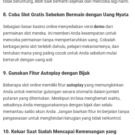
tidak beruntung, lebih baik berhenti sejenak dan mencoba lagi nanti.
8. Coba Slot Gratis Sebelum Bermain dengan Uang Nyata
Sebagian besar kasino online menyediakan versi
demo
dari
permainan slot mereka. Ini memberi Anda kesempatan untuk
mencoba permainan tanpa mempertaruhkan uang. Cobalah
berbagai jenis slot terlebih dahulu, pelajari mekanismenya, dan
tentukan mana yang paling cocok untuk Anda sebelum mulai
bertaruh dengan uang asli.
9. Gunakan Fitur Autoplay dengan Bijak
Beberapa slot online memiliki fitur
autoplay
yang memungkinkan
Anda untuk memutar gulungan secara otomatis dalam jumlah
putaran yang ditentukan. Meskipun ini bisa menghemat waktu,
sebaiknya Anda menggunakannya dengan bijak dan selalu
memantau saldo akun Anda. Jangan biarkan fitur ini berjalan tanpa
pengawasan untuk menghindari kerugian yang tidak terkontrol.
10. Keluar Saat Sudah Mencapai Kemenangan yang