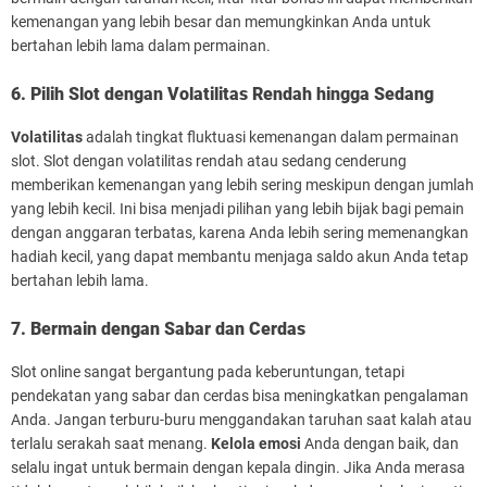
kemenangan yang lebih besar dan memungkinkan Anda untuk
bertahan lebih lama dalam permainan.
6. Pilih Slot dengan Volatilitas Rendah hingga Sedang
Volatilitas
adalah tingkat fluktuasi kemenangan dalam permainan
slot. Slot dengan volatilitas rendah atau sedang cenderung
memberikan kemenangan yang lebih sering meskipun dengan jumlah
yang lebih kecil. Ini bisa menjadi pilihan yang lebih bijak bagi pemain
dengan anggaran terbatas, karena Anda lebih sering memenangkan
hadiah kecil, yang dapat membantu menjaga saldo akun Anda tetap
bertahan lebih lama.
7. Bermain dengan Sabar dan Cerdas
Slot online sangat bergantung pada keberuntungan, tetapi
pendekatan yang sabar dan cerdas bisa meningkatkan pengalaman
Anda. Jangan terburu-buru menggandakan taruhan saat kalah atau
terlalu serakah saat menang.
Kelola emosi
Anda dengan baik, dan
selalu ingat untuk bermain dengan kepala dingin. Jika Anda merasa