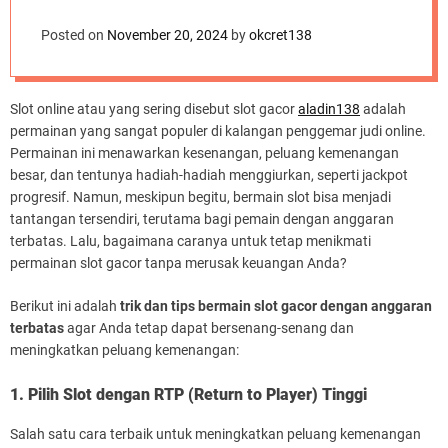
d
Tips Agar Tetap
e
Posted on
November 20, 2024
by
okcret138
Menang
Slot online atau yang sering disebut slot gacor
aladin138
adalah
permainan yang sangat populer di kalangan penggemar judi online.
Permainan ini menawarkan kesenangan, peluang kemenangan
besar, dan tentunya hadiah-hadiah menggiurkan, seperti jackpot
progresif. Namun, meskipun begitu, bermain slot bisa menjadi
tantangan tersendiri, terutama bagi pemain dengan anggaran
terbatas. Lalu, bagaimana caranya untuk tetap menikmati
permainan slot gacor tanpa merusak keuangan Anda?
Berikut ini adalah
trik dan tips bermain slot gacor dengan anggaran
terbatas
agar Anda tetap dapat bersenang-senang dan
meningkatkan peluang kemenangan:
1. Pilih Slot dengan RTP (Return to Player) Tinggi
Salah satu cara terbaik untuk meningkatkan peluang kemenangan