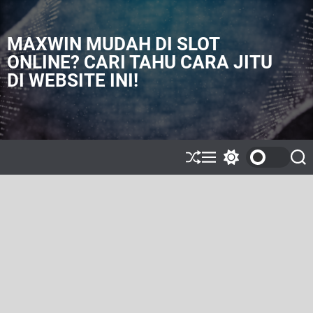
S
k
i
MAXWIN MUDAH DI SLOT
p
ONLINE? CARI TAHU CARA JITU
t
DI WEBSITE INI!
o
c
o
n
t
e
S
M
S
S
h
e
w
e
n
u
n
i
a
t
ff
u
t
r
l
c
c
e
h
h
c
o
l
o
r
m
o