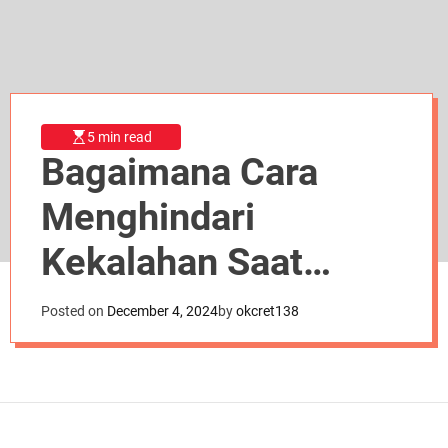
d
e
5 min read
Bagaimana Cara
Menghindari
Kekalahan Saat
Bermain Slot Online?
Posted on
December 4, 2024
by
okcret138