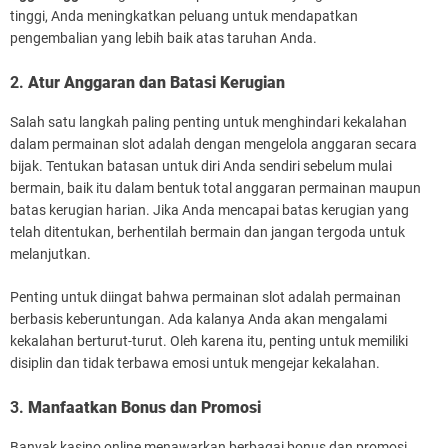
tinggi, Anda meningkatkan peluang untuk mendapatkan
pengembalian yang lebih baik atas taruhan Anda.
2.
Atur Anggaran dan Batasi Kerugian
Salah satu langkah paling penting untuk menghindari kekalahan
dalam permainan slot adalah dengan mengelola anggaran secara
bijak. Tentukan batasan untuk diri Anda sendiri sebelum mulai
bermain, baik itu dalam bentuk total anggaran permainan maupun
batas kerugian harian. Jika Anda mencapai batas kerugian yang
telah ditentukan, berhentilah bermain dan jangan tergoda untuk
melanjutkan.
Penting untuk diingat bahwa permainan slot adalah permainan
berbasis keberuntungan. Ada kalanya Anda akan mengalami
kekalahan berturut-turut. Oleh karena itu, penting untuk memiliki
disiplin dan tidak terbawa emosi untuk mengejar kekalahan.
3.
Manfaatkan Bonus dan Promosi
Banyak kasino online menawarkan berbagai bonus dan promosi