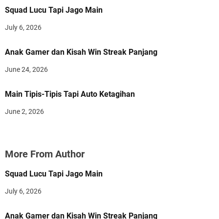
Squad Lucu Tapi Jago Main
July 6, 2026
Anak Gamer dan Kisah Win Streak Panjang
June 24, 2026
Main Tipis-Tipis Tapi Auto Ketagihan
June 2, 2026
More From Author
Squad Lucu Tapi Jago Main
July 6, 2026
Anak Gamer dan Kisah Win Streak Panjang