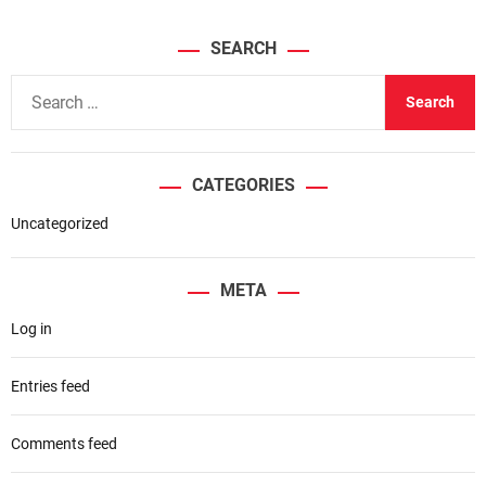
SEARCH
S
e
a
r
CATEGORIES
c
h
Uncategorized
f
o
META
r
Log in
:
Entries feed
Comments feed