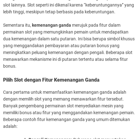
slot lainnya. Slot seperti ini dikenal karena “keberuntungannya” yang
lebih tinggi, meskipun tetap berbasis pada keberuntungan.
Sementara itu,
kemenangan ganda
merujuk pada fitur dalam
permainan slot yang memungkinkan pemain untuk mendapatkan
dua kemenangan dalam satu putaran. Ini bisa berupa simbol khusus
yang menggandakan pembayaran atau putaran bonus yang
meningkatkan peluang kemenangan dengan pengali. Beberapa slot
menawarkan mekanisme ini di putaran tertentu atau selama fitur
bonus.
Pilih Slot dengan Fitur Kemenangan Ganda
Cara pertama untuk memanfaatkan kemenangan ganda adalah
dengan memilih slot yang memang menawarkan fitur tersebut.
Banyak pengembang permainan slot menyediakan mesin yang
memiliki bonus atau fitur yang menggandakan kemenangan pemain.
Beberapa contoh fitur kemenangan ganda yang umum ditemukan
adalah: