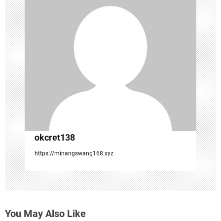
g
a
t
i
o
n
okcret138
https://minangswang168.xyz
You May Also Like