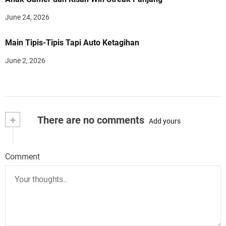
June 24, 2026
Main Tipis-Tipis Tapi Auto Ketagihan
June 2, 2026
+
There are no comments
Add yours
Comment