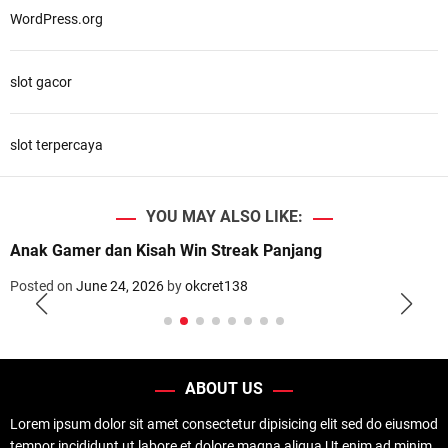
WordPress.org
slot gacor
slot terpercaya
YOU MAY ALSO LIKE:
Anak Gamer dan Kisah Win Streak Panjang
Posted on
June 24, 2026
by
okcret138
ABOUT US
Lorem ipsum dolor sit amet consectetur dipisicing elit sed do eiusmod
tempor incididunt ut labore et dolore magna aliqua Ut enim ad minim