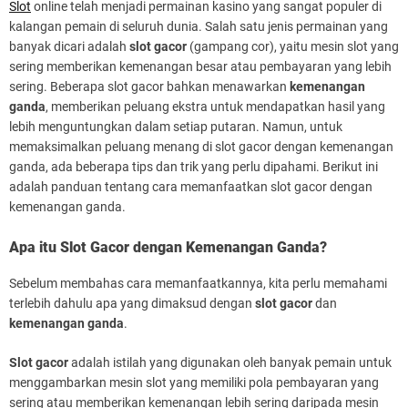
Slot
online telah menjadi permainan kasino yang sangat populer di
kalangan pemain di seluruh dunia. Salah satu jenis permainan yang
banyak dicari adalah
slot gacor
(gampang cor), yaitu mesin slot yang
sering memberikan kemenangan besar atau pembayaran yang lebih
sering. Beberapa slot gacor bahkan menawarkan
kemenangan
ganda
, memberikan peluang ekstra untuk mendapatkan hasil yang
lebih menguntungkan dalam setiap putaran. Namun, untuk
memaksimalkan peluang menang di slot gacor dengan kemenangan
ganda, ada beberapa tips dan trik yang perlu dipahami. Berikut ini
adalah panduan tentang cara memanfaatkan slot gacor dengan
kemenangan ganda.
Apa itu Slot Gacor dengan Kemenangan Ganda?
Sebelum membahas cara memanfaatkannya, kita perlu memahami
terlebih dahulu apa yang dimaksud dengan
slot gacor
dan
kemenangan ganda
.
Slot gacor
adalah istilah yang digunakan oleh banyak pemain untuk
menggambarkan mesin slot yang memiliki pola pembayaran yang
sering atau memberikan kemenangan lebih sering daripada mesin