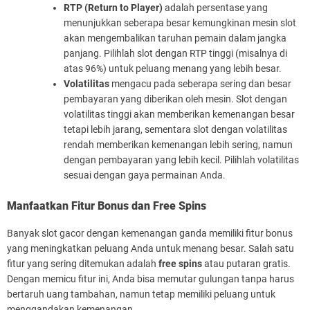
RTP (Return to Player)
adalah persentase yang
menunjukkan seberapa besar kemungkinan mesin slot
akan mengembalikan taruhan pemain dalam jangka
panjang. Pilihlah slot dengan RTP tinggi (misalnya di
atas 96%) untuk peluang menang yang lebih besar.
Volatilitas
mengacu pada seberapa sering dan besar
pembayaran yang diberikan oleh mesin. Slot dengan
volatilitas tinggi akan memberikan kemenangan besar
tetapi lebih jarang, sementara slot dengan volatilitas
rendah memberikan kemenangan lebih sering, namun
dengan pembayaran yang lebih kecil. Pilihlah volatilitas
sesuai dengan gaya permainan Anda.
Manfaatkan Fitur Bonus dan Free Spins
Banyak slot gacor dengan kemenangan ganda memiliki fitur bonus
yang meningkatkan peluang Anda untuk menang besar. Salah satu
fitur yang sering ditemukan adalah
free spins
atau putaran gratis.
Dengan memicu fitur ini, Anda bisa memutar gulungan tanpa harus
bertaruh uang tambahan, namun tetap memiliki peluang untuk
menggandakan kemenangan.