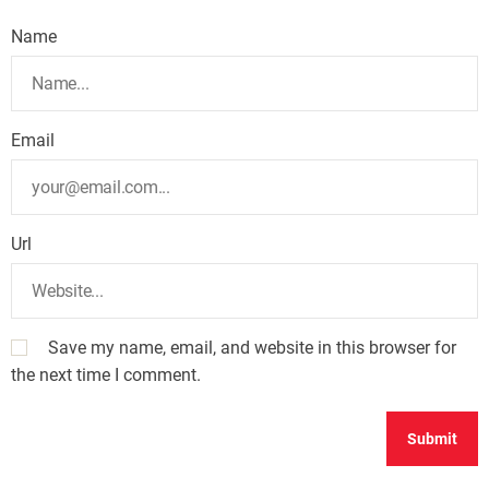
Name
Email
Url
Save my name, email, and website in this browser for
the next time I comment.