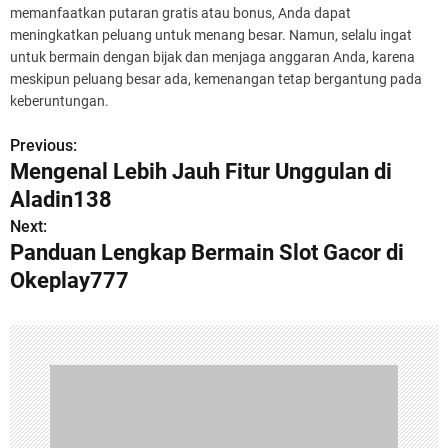
memanfaatkan putaran gratis atau bonus, Anda dapat
meningkatkan peluang untuk menang besar. Namun, selalu ingat
untuk bermain dengan bijak dan menjaga anggaran Anda, karena
meskipun peluang besar ada, kemenangan tetap bergantung pada
keberuntungan.
Previous:
P
Mengenal Lebih Jauh Fitur Unggulan di
o
Aladin138
s
Next:
Panduan Lengkap Bermain Slot Gacor di
t
Okeplay777
n
a
v
i