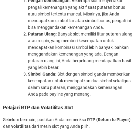
Pengali Kemenangan:
Beberapa slot menyertakan
pengali kemenangan yang aktif saat putaran bonus
atau simbol tertentu muncul. Misalnya, jika Anda
mendapatkan simbol liar atau simbol bonus, pengali ini
bisa menggandakan kemenangan Anda.
Putaran Ulang:
Banyak slot memiliki fitur putaran ulang
atau respin, yang memberi kesempatan untuk
mendapatkan kombinasi simbol lebih banyak, bahkan
menggandakan kemenangan yang ada. Dengan
putaran ulang ini, Anda berpeluang mendapatkan hasil
yang lebih besar.
Simbol Ganda:
Slot dengan simbol ganda memberikan
kesempatan untuk mendapatkan dua simbol sekaligus
dalam satu putaran, menggandakan kemenangan
Anda pada payline yang menang.
Pelajari RTP dan Volatilitas Slot
Sebelum bermain, pastikan Anda memeriksa
RTP (Return to Player)
dan
volatilitas
dari mesin slot yang Anda pilih.