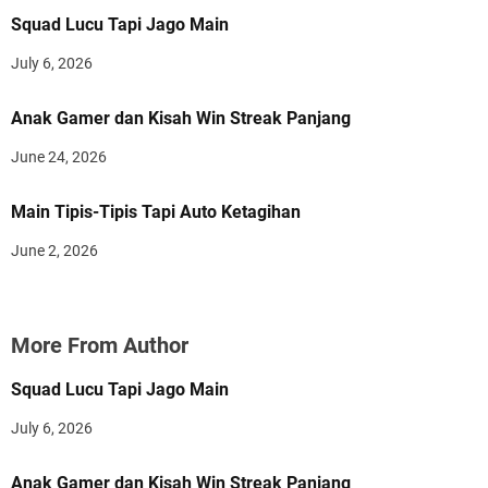
Squad Lucu Tapi Jago Main
July 6, 2026
Anak Gamer dan Kisah Win Streak Panjang
June 24, 2026
Main Tipis-Tipis Tapi Auto Ketagihan
June 2, 2026
More From Author
Squad Lucu Tapi Jago Main
July 6, 2026
Anak Gamer dan Kisah Win Streak Panjang