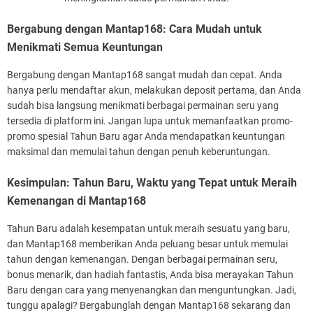
Bergabung dengan Mantap168: Cara Mudah untuk
Menikmati Semua Keuntungan
Bergabung dengan Mantap168 sangat mudah dan cepat. Anda
hanya perlu mendaftar akun, melakukan deposit pertama, dan Anda
sudah bisa langsung menikmati berbagai permainan seru yang
tersedia di platform ini. Jangan lupa untuk memanfaatkan promo-
promo spesial Tahun Baru agar Anda mendapatkan keuntungan
maksimal dan memulai tahun dengan penuh keberuntungan.
Kesimpulan: Tahun Baru, Waktu yang Tepat untuk Meraih
Kemenangan di Mantap168
Tahun Baru adalah kesempatan untuk meraih sesuatu yang baru,
dan Mantap168 memberikan Anda peluang besar untuk memulai
tahun dengan kemenangan. Dengan berbagai permainan seru,
bonus menarik, dan hadiah fantastis, Anda bisa merayakan Tahun
Baru dengan cara yang menyenangkan dan menguntungkan. Jadi,
tunggu apalagi? Bergabunglah dengan Mantap168 sekarang dan