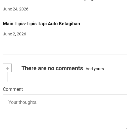
June 24, 2026
Main Tipis-Tipis Tapi Auto Ketagihan
June 2, 2026
+
There are no comments
Add yours
Comment