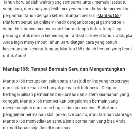
Tahun baru adalah waktu yang sempurna untuk memulai sesuatu
yang baru, dan apa yang lebih menyenangkan daripada merayakan
pergantian tahun dengan keberuntungan besar di
Mantap168
?
Platform perjudian online ini hadir dengan berbagai game terbaik
yang tidak hanya menawarkan hiburan tanpa batas, tetapi juga
peluang untuk meraih kemenangan fantastis di awal tahun. Jadi, jika
Anda ingin menyambut Tahun Baru dengan cara yang penuh
keseruan dan keberuntungan, Mantap168 adalah tempat yang tepat
untuk Anda!
Mantap168: Tempat Bermain Seru dan Menguntungkan
Mantap168 merupakan salah satu situs judi online yang terpercaya
dan sudah dikenal oleh banyak pemain di Indonesia. Dengan
berbagai pilihan permainan berkualitas dan sistem keamanan yang
canggih, Mantap168 memberikan pengalaman bermain yang
menyenangkan dan aman bagi setiap pemainnya. Baik Anda
penggemar permainan slot, poker, live casino, atau taruhan olahraga,
Mantap168 menyediakan semua jenis permainan yang bisa Anda
nikmati kapan saja dan di mana saja.