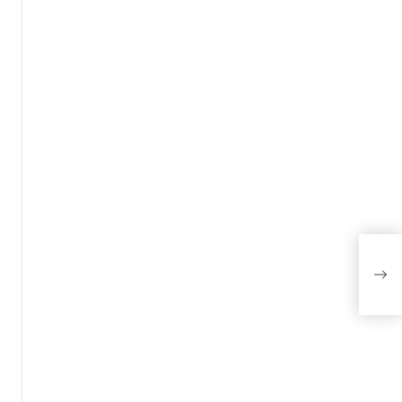
Main
Car