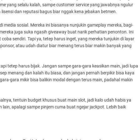
game yang selalu kalah, sampe customer service yang jawabnya ngulur
lisensi dan reputasi bagus biar nggak kena jebakan betmen.
di media sosial. Mereka ini biasanya nunjukin gameplay mereka, bagi-
 mereka juga suka ngasih giveaway buat narik perhatian penonton. Ini
coba sendiri. Tapi ya, tetep harus inget, yang mereka tunjukin di layar
sponsor, atau udah diatur biar menang terus biar makin banyak yang
 tapi tetep harus bijak. Jangan sampe gara-gara keasikan main, jadi lupa
ep menang dan kalah itu biasa, dan jangan pernah berpikir bisa kaya
ra-gara mikir bisa balikin modal dengan terus main, padahal makin
alnya, tentuin budget khusus buat main slot, jadi kalo udah habis ya
lain, apalagi sampe pinjem cuma buat ngejar jackpot. Lebih baik