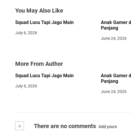
a
You May Also Like
t
Squad Lucu Tapi Jago Main
Anak Gamer d
i
Panjang
July 6, 2026
o
June 24, 2026
n
More From Author
Squad Lucu Tapi Jago Main
Anak Gamer d
Panjang
July 6, 2026
June 24, 2026
+
There are no comments
Add yours