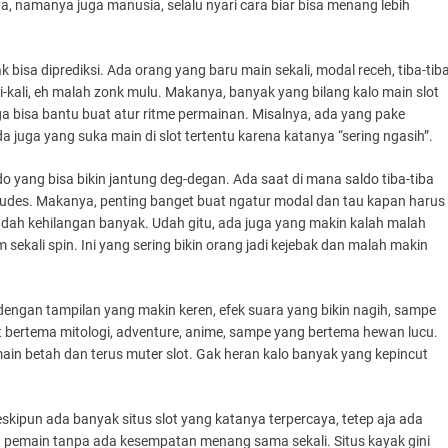
a, namanya juga manusia, selalu nyari cara biar bisa menang lebih
 bisa diprediksi. Ada orang yang baru main sekali, modal receh, tiba-tib
i-kali, eh malah zonk mulu. Makanya, banyak yang bilang kalo main slot
egi juga bisa bantu buat atur ritme permainan. Misalnya, ada yang pake
da juga yang suka main di slot tertentu karena katanya “sering ngasih”.
do yang bisa bikin jantung deg-degan. Ada saat di mana saldo tiba-tiba
 ludes. Makanya, penting banget buat ngatur modal dan tau kapan harus
 udah kehilangan banyak. Udah gitu, ada juga yang makin kalah malah
ekali spin. Ini yang sering bikin orang jadi kejebak dan malah makin
, dengan tampilan yang makin keren, efek suara yang bikin nagih, sampe
ot bertema mitologi, adventure, anime, sampe yang bertema hewan lucu.
main betah dan terus muter slot. Gak heran kalo banyak yang kepincut
kipun ada banyak situs slot yang katanya terpercaya, tetep aja ada
t pemain tanpa ada kesempatan menang sama sekali. Situs kayak gini