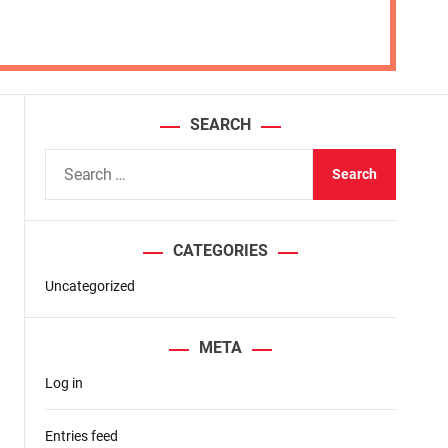
SEARCH
S
e
a
r
CATEGORIES
c
h
Uncategorized
f
o
META
r
Log in
:
Entries feed