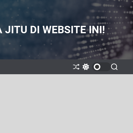
ITU DI WEBSITE INI!
S
S
S
h
w
e
u
i
a
ff
t
r
l
c
c
e
h
h
c
o
l
o
r
m
o