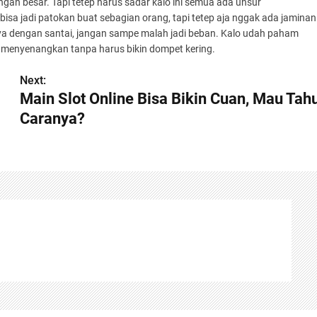
ngan besar. Tapi tetep harus sadar kalo ini semua ada unsur
isa jadi patokan buat sebagian orang, tapi tetep aja nggak ada jaminan
ya dengan santai, jangan sampe malah jadi beban. Kalo udah paham
ang menyenangkan tanpa harus bikin dompet kering.
Next:
Main Slot Online Bisa Bikin Cuan, Mau Tah
Caranya?