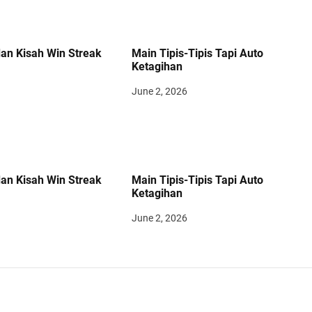
an Kisah Win Streak
Main Tipis-Tipis Tapi Auto
Ketagihan
June 2, 2026
an Kisah Win Streak
Main Tipis-Tipis Tapi Auto
Ketagihan
June 2, 2026