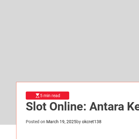
5 min read
Slot Online: Antara 
Posted on
March 19, 2025
by
okcret138