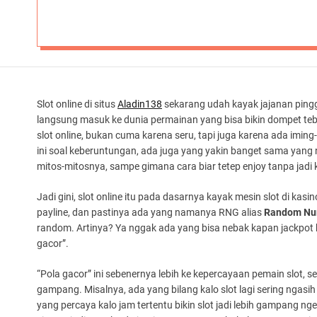
Slot online di situs
Aladin138
sekarang udah kayak jajanan pinggir
langsung masuk ke dunia permainan yang bisa bikin dompet tebe
slot online, bukan cuma karena seru, tapi juga karena ada iming
ini soal keberuntungan, ada juga yang yakin banget sama yang na
mitos-mitosnya, sampe gimana cara biar tetep enjoy tanpa jadi k
Jadi gini, slot online itu pada dasarnya kayak mesin slot di kasi
payline, dan pastinya ada yang namanya RNG alias
Random Nu
random. Artinya? Ya nggak ada yang bisa nebak kapan jackpot b
gacor”.
“Pola gacor” ini sebenernya lebih ke kepercayaan pemain slot,
gampang. Misalnya, ada yang bilang kalo slot lagi sering ngasih 
yang percaya kalo jam tertentu bikin slot jadi lebih gampang ngel