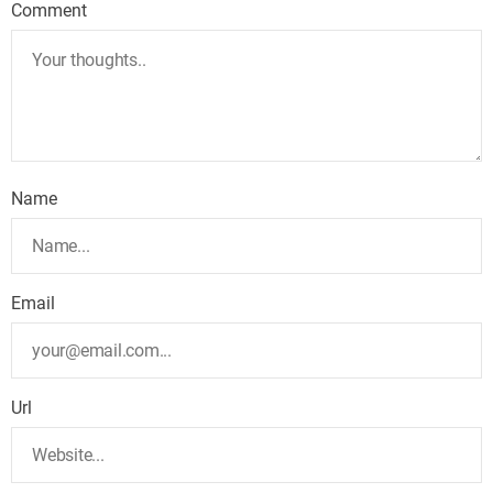
Comment
Name
Email
Url