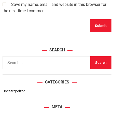
Save my name, email, and website in this browser for
the next time I comment.
SEARCH
S
e
a
r
CATEGORIES
c
h
Uncategorized
f
o
META
r