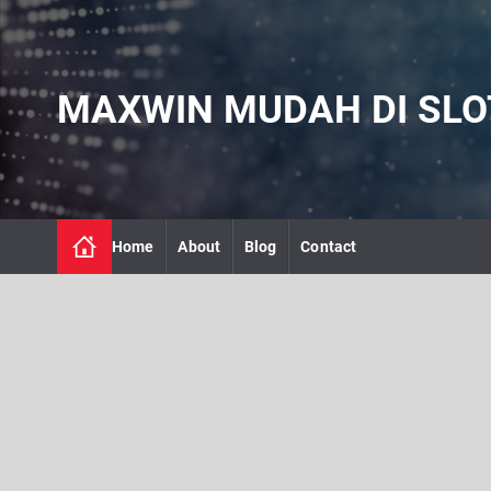
S
k
i
p
MAXWIN MUDAH DI SLOT 
t
o
c
o
n
t
Home
About
Blog
Contact
e
n
t