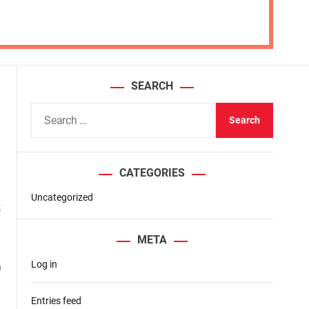
SEARCH
S
e
a
r
CATEGORIES
c
h
Uncategorized
k
f
o
META
r
Log in
:
a
Entries feed