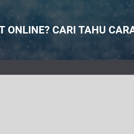
ONLINE? CARI TAHU CARA J