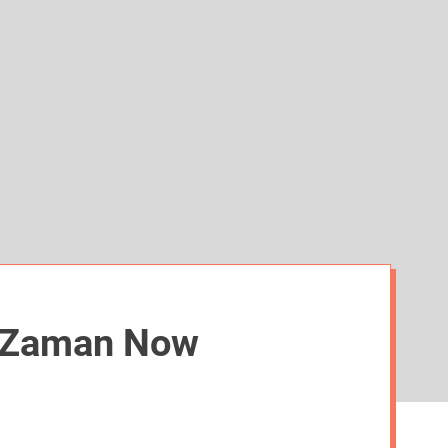
d
e
k Zaman Now