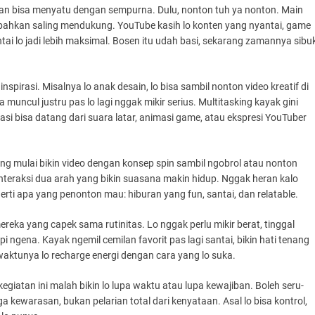
uran bisa menyatu dengan sempurna. Dulu, nonton tuh ya nonton. Main
bahkan saling mendukung. YouTube kasih lo konten yang nyantai, game
tai lo jadi lebih maksimal. Bosen itu udah basi, sekarang zamannya sibu
pirasi. Misalnya lo anak desain, lo bisa sambil nonton video kreatif di
 muncul justru pas lo lagi nggak mikir serius. Multitasking kayak gini
rasi bisa datang dari suara latar, animasi game, atau ekspresi YouTuber
ang mulai bikin video dengan konsep spin sambil ngobrol atau nonton
interaksi dua arah yang bikin suasana makin hidup. Nggak heran kalo
ti apa yang penonton mau: hiburan yang fun, santai, dan relatable.
ereka yang capek sama rutinitas. Lo nggak perlu mikir berat, tinggal
pi ngena. Kayak ngemil cemilan favorit pas lagi santai, bikin hati tenang
waktunya lo recharge energi dengan cara yang lo suka.
giatan ini malah bikin lo lupa waktu atau lupa kewajiban. Boleh seru-
a kewarasan, bukan pelarian total dari kenyataan. Asal lo bisa kontrol,