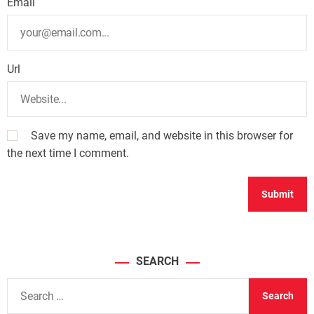
Email
Url
Save my name, email, and website in this browser for
the next time I comment.
SEARCH
S
e