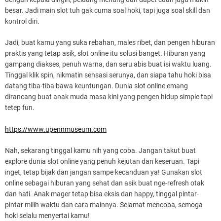
besar. Jadi main slot tuh gak cuma soal hoki, tapi juga soal skill dan
kontrol diri.
Jadi, buat kamu yang suka rebahan, males ribet, dan pengen hiburan
praktis yang tetap asik, slot online itu solusi banget. Hiburan yang
gampang diakses, penuh warna, dan seru abis buat isi waktu luang.
Tinggal klik spin, nikmatin sensasi serunya, dan siapa tahu hoki bisa
datang tiba-tiba bawa keuntungan. Dunia slot online emang
dirancang buat anak muda masa kini yang pengen hidup simple tapi
tetep fun.
https://www.upennmuseum.com
Nah, sekarang tinggal kamu nih yang coba. Jangan takut buat
explore dunia slot online yang penuh kejutan dan keseruan. Tapi
inget, tetap bijak dan jangan sampe kecanduan ya! Gunakan slot
online sebagai hiburan yang sehat dan asik buat nge-refresh otak
dan hati. Anak mager tetap bisa eksis dan happy, tinggal pintar-
pintar milih waktu dan cara mainnya. Selamat mencoba, semoga
hoki selalu menyertai kamu!