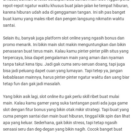
repot-repot ngatur waktu khusus buat jalan-jalan ke tempat hiburan,
karena hiburan udah ada di genggaman tangan. Ini sih pas banget
buat kamu yang males ribet dan pengen langsung nikmatin waktu
santai.
Selain itu, banyak juga platform slot online yang ngasih bonus dan
promo menarik. Ini bikin main slot makin menguntungkan dan bikin
penasaran buat terus main. Kalau kamu pinter-pinter pilih situs yang
terpercaya, bisa dapet pengalaman main yang aman dan nyaman
tanpa takut kena tipu. Jadi gak cuma seru-seruan doang, tapi juga
bisa jadi peluang dapet cuan yang lumayan. Tapi tetep ya, jangan
kebablasan mainnya, harus pinter-pinter ngatur waktu dan uang biar
tetap fun dan gak jadi masalah.
Yang bikin asik lagi, slot online itu gak perlu skill ribet buat mulai
main. Kalau kamu gamer yang suka tantangan pasti ada juga game
slot dengan fitur bonus yang bikin otak mikir strategi. Tapi buat yang
cuma pengen santai dan main buat hiburan, tinggal klik spin dan lihat
apa yang keluar. Sederhana, gak bikin stress, tapi tetap ngasih
sensasi seru dan deg-degan yang bikin nagih. Cocok banget buat