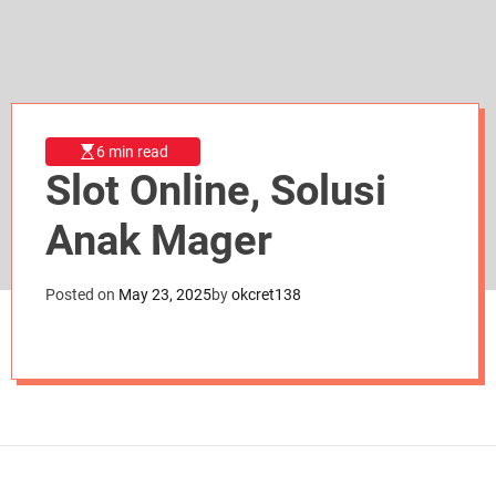
d
e
6 min read
Slot Online, Solusi
Anak Mager
Posted on
May 23, 2025
by
okcret138