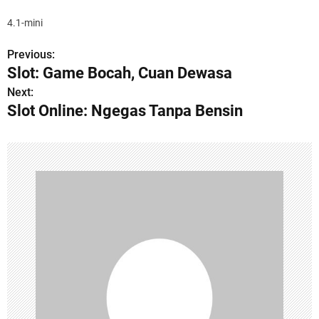
4.1-mini
Previous:
P
Slot: Game Bocah, Cuan Dewasa
o
Next:
Slot Online: Ngegas Tanpa Bensin
s
t
n
a
v
i
g
a