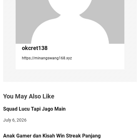
t
i
o
n
okcret138
https://minangswang168.xyz
You May Also Like
Squad Lucu Tapi Jago Main
July 6, 2026
Anak Gamer dan Kisah Win Streak Panjang