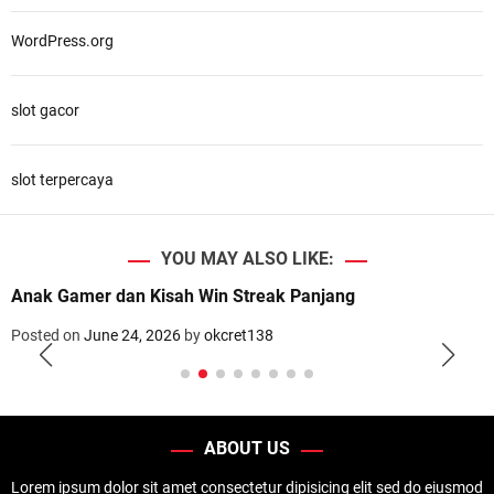
WordPress.org
slot gacor
slot terpercaya
YOU MAY ALSO LIKE:
Anak Gamer dan Kisah Win Streak Panjang
Posted on
June 24, 2026
by
okcret138
ABOUT US
Lorem ipsum dolor sit amet consectetur dipisicing elit sed do eiusmod