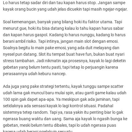
Lo harus tetap sadar diri dan tau kapan harus stop. Jangan sampe
kayak orang bucin yang udah jelas dicuekin tapi masih ngejar-ngejar.
Soal kemenangan, banyak yang bilang hoki itu faktor utama. Tapi
menurut gue, hoki itu bisa datang kalau lo tahu kapan harus sabar
dan kapan harus gaspol. Kadang lo harus nunggu, kadang lo harus
berani ambil risiko. Tapi intinya, jangan main slot dengan emosi.
Soalnya begitu lo main pake emosi, yang ada duit melayang dan
nyesel pun datang. Slot itu tempat buat have fun, bukan buat nyari
stress tambahan. Jadi nikmatin aja prosesnya, kayak lo lagi deketin
gebetan yang belum tentu pasti, tapi tetap lo perjuangin karena
perasaannya udah keburu nancep.
Ada juga yang pake strategi tertentu, kayak tunggu sampe scatter
udah lama gak muncul baru mulai spin, atau ganti game kalau udah
100 spin gak dapet apa-apa. Ya meskipun gak ada jaminan, tapi
setidaknya ada sensasi kayak lo lagi kontrol situasi. Padahal
sistemnya tetep random. Tapi ya, rasa yakin itu penting biar lo gak
ngerasa buang waktu dan uang. Sama aja kayak lo ngasih bunga ke
gebetan, meski belum tentu dibales, tapi lo udah ngerasa puas
karena udah berani ngelakuin sesuatu.