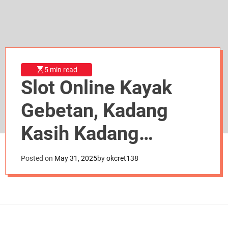
d
e
5 min read
Slot Online Kayak
Gebetan, Kadang
Kasih Kadang
Enggak
Posted on
May 31, 2025
by
okcret138