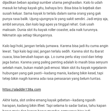
dijadikan beban apalagi sumber utama penghasilan. Kalo lo udah
masuk ke tahap kayak gitu, bahaya bro. Bisa-bisa lo kejebak dan
susah keluar. Sama kayak lo terlalu dalam sama orang yang gak
punya rasa balik. Ujung-ujungnya lo yang sakit sendiri. Jadi enjoy aja,
ambil serunya, dan kalo lagi apes ya tinggal rehat. Gak usah
maksain. Dunia slot itu kayak roller coaster, ada naik turunnya.
Nikmatin aja setiap tikungannya.
Kalo lagi hoki, jangan terlalu jumawa. Karena bisa jadi itu cuma angin
lewat. Tapi kalo lagi sial, jangan terlalu sedih. Karena slot itu ibarat
cuaca, bisa berubah kapan aja. Lo cuma perlu stay cool dan tetep
jaga batas. Karena yang paling penting adalah lo masih bisa senyum
setelah main, bukan malah jadi emosi. Main slot itu kayak ngejalanin
hubungan yang gak pasti—kadang manis, kadang bikin kesel, tapi
tetep bikin nagih karena ada rasa penasaran yang belum tuntas.
https://aladdin138a.com
Akhir kata, slot online emang kayak gebetan—kadang ngasih
harapan, kadang bikin ilfeel. Tapi selama lo sadar batas, tahu kapan