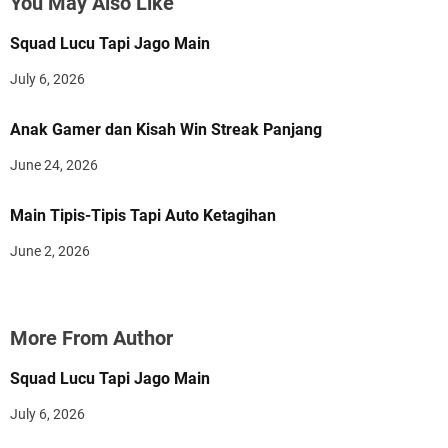
You May Also Like
Squad Lucu Tapi Jago Main
July 6, 2026
Anak Gamer dan Kisah Win Streak Panjang
June 24, 2026
Main Tipis-Tipis Tapi Auto Ketagihan
June 2, 2026
More From Author
Squad Lucu Tapi Jago Main
July 6, 2026