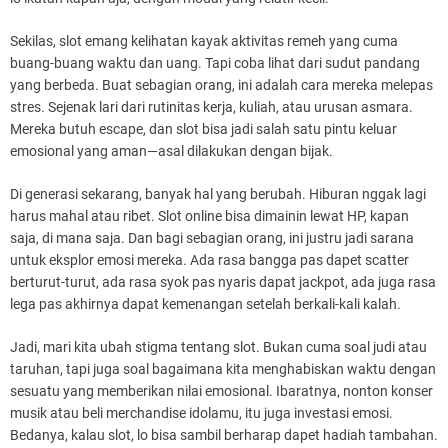
Sekilas, slot emang kelihatan kayak aktivitas remeh yang cuma
buang-buang waktu dan uang. Tapi coba lihat dari sudut pandang
yang berbeda. Buat sebagian orang, ini adalah cara mereka melepas
stres. Sejenak lari dari rutinitas kerja, kuliah, atau urusan asmara.
Mereka butuh escape, dan slot bisa jadi salah satu pintu keluar
emosional yang aman—asal dilakukan dengan bijak.
Di generasi sekarang, banyak hal yang berubah. Hiburan nggak lagi
harus mahal atau ribet. Slot online bisa dimainin lewat HP, kapan
saja, di mana saja. Dan bagi sebagian orang, ini justru jadi sarana
untuk eksplor emosi mereka. Ada rasa bangga pas dapet scatter
berturut-turut, ada rasa syok pas nyaris dapat jackpot, ada juga rasa
lega pas akhirnya dapat kemenangan setelah berkali-kali kalah.
Jadi, mari kita ubah stigma tentang slot. Bukan cuma soal judi atau
taruhan, tapi juga soal bagaimana kita menghabiskan waktu dengan
sesuatu yang memberikan nilai emosional. Ibaratnya, nonton konser
musik atau beli merchandise idolamu, itu juga investasi emosi.
Bedanya, kalau slot, lo bisa sambil berharap dapet hadiah tambahan.