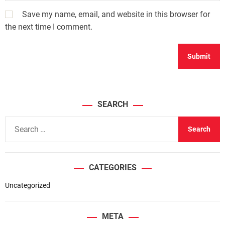
Save my name, email, and website in this browser for
the next time I comment.
SEARCH
S
e
a
r
CATEGORIES
c
h
Uncategorized
f
o
META
r