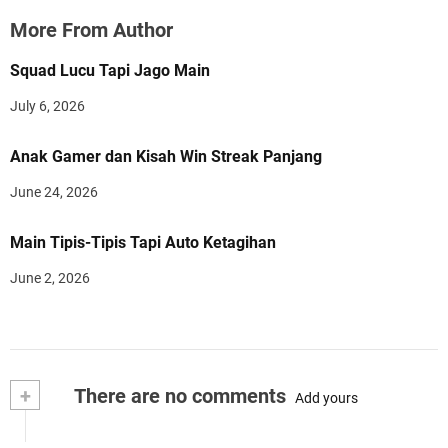
More From Author
Squad Lucu Tapi Jago Main
July 6, 2026
Anak Gamer dan Kisah Win Streak Panjang
June 24, 2026
Main Tipis-Tipis Tapi Auto Ketagihan
June 2, 2026
+
There are no comments
Add yours