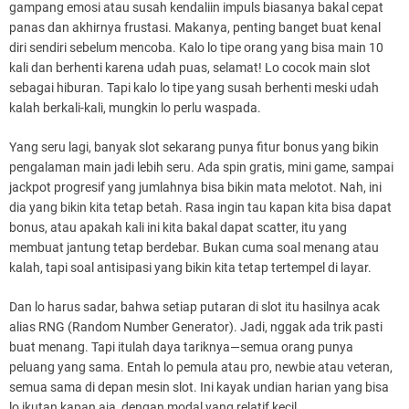
gampang emosi atau susah kendaliin impuls biasanya bakal cepat
panas dan akhirnya frustasi. Makanya, penting banget buat kenal
diri sendiri sebelum mencoba. Kalo lo tipe orang yang bisa main 10
kali dan berhenti karena udah puas, selamat! Lo cocok main slot
sebagai hiburan. Tapi kalo lo tipe yang susah berhenti meski udah
kalah berkali-kali, mungkin lo perlu waspada.
Yang seru lagi, banyak slot sekarang punya fitur bonus yang bikin
pengalaman main jadi lebih seru. Ada spin gratis, mini game, sampai
jackpot progresif yang jumlahnya bisa bikin mata melotot. Nah, ini
dia yang bikin kita tetap betah. Rasa ingin tau kapan kita bisa dapat
bonus, atau apakah kali ini kita bakal dapat scatter, itu yang
membuat jantung tetap berdebar. Bukan cuma soal menang atau
kalah, tapi soal antisipasi yang bikin kita tetap tertempel di layar.
Dan lo harus sadar, bahwa setiap putaran di slot itu hasilnya acak
alias RNG (Random Number Generator). Jadi, nggak ada trik pasti
buat menang. Tapi itulah daya tariknya—semua orang punya
peluang yang sama. Entah lo pemula atau pro, newbie atau veteran,
semua sama di depan mesin slot. Ini kayak undian harian yang bisa
lo ikutan kapan aja, dengan modal yang relatif kecil.