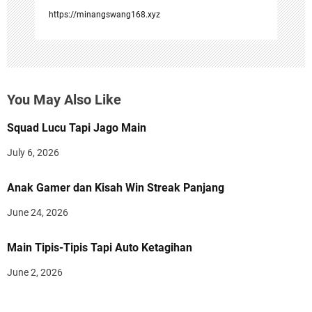
https://minangswang168.xyz
You May Also Like
Squad Lucu Tapi Jago Main
July 6, 2026
Anak Gamer dan Kisah Win Streak Panjang
June 24, 2026
Main Tipis-Tipis Tapi Auto Ketagihan
June 2, 2026