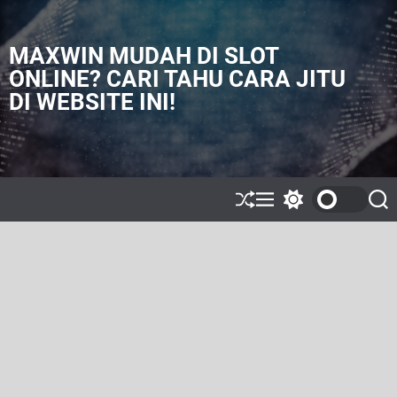
S
k
i
MAXWIN MUDAH DI SLOT
p
ONLINE? CARI TAHU CARA JITU
t
DI WEBSITE INI!
o
c
o
n
t
e
S
M
S
S
h
e
w
e
n
u
n
i
a
t
ff
u
t
r
l
c
c
e
h
h
c
o
l
o
r
m
o