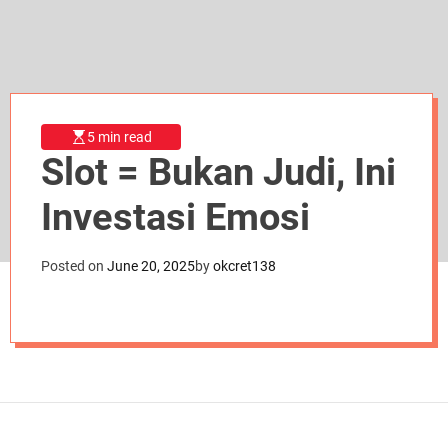
d
e
5 min read
Slot = Bukan Judi, Ini
Investasi Emosi
Posted on
June 20, 2025
by
okcret138