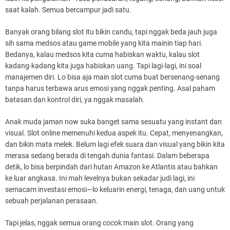
saat kalah. Semua bercampur jadi satu.
Banyak orang bilang slot itu bikin candu, tapi nggak beda jauh juga
sih sama medsos atau game mobile yang kita mainin tiap hari.
Bedanya, kalau medsos kita cuma habiskan waktu, kalau slot
kadang-kadang kita juga habiskan uang. Tapi lagi-lagi, ini soal
manajemen diri. Lo bisa aja main slot cuma buat bersenang-senang
tanpa harus terbawa arus emosi yang nggak penting. Asal paham
batasan dan kontrol diri, ya nggak masalah.
Anak muda jaman now suka banget sama sesuatu yang instant dan
visual. Slot online memenuhi kedua aspek itu. Cepat, menyenangkan,
dan bikin mata melek. Belum lagi efek suara dan visual yang bikin kita
merasa sedang berada di tengah dunia fantasi. Dalam beberapa
detik, lo bisa berpindah dari hutan Amazon ke Atlantis atau bahkan
ke luar angkasa. Ini mah levelnya bukan sekadar judi lagi, ini
semacam investasi emosi—lo keluarin energi, tenaga, dan uang untuk
sebuah perjalanan perasaan.
Tapi jelas, nggak semua orang cocok main slot. Orang yang