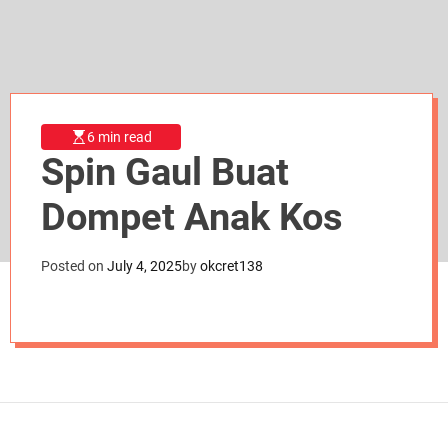
d
e
6 min read
Spin Gaul Buat
Dompet Anak Kos
Posted on
July 4, 2025
by
okcret138