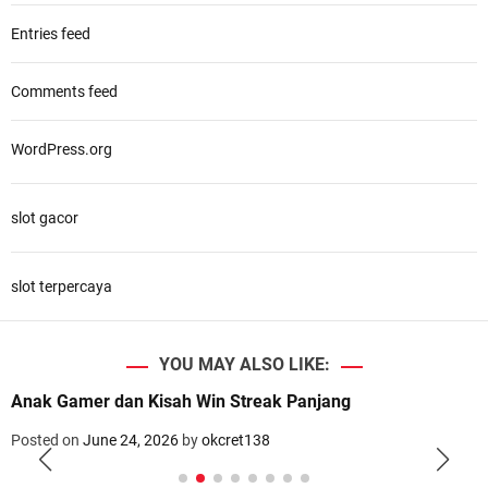
Entries feed
Comments feed
WordPress.org
slot gacor
slot terpercaya
YOU MAY ALSO LIKE:
Anak Gamer dan Kisah Win Streak Panjang
Posted on
June 24, 2026
by
okcret138