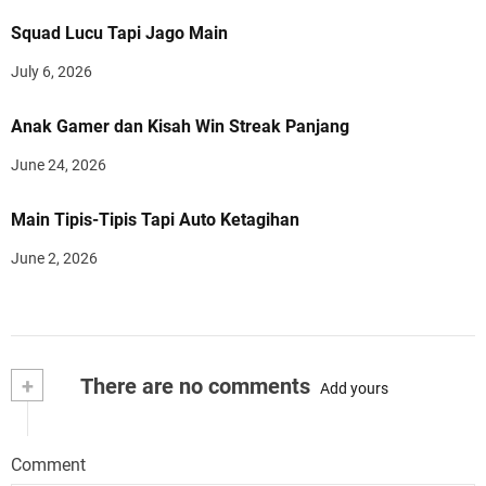
Squad Lucu Tapi Jago Main
July 6, 2026
Anak Gamer dan Kisah Win Streak Panjang
June 24, 2026
Main Tipis-Tipis Tapi Auto Ketagihan
June 2, 2026
+
There are no comments
Add yours
Comment