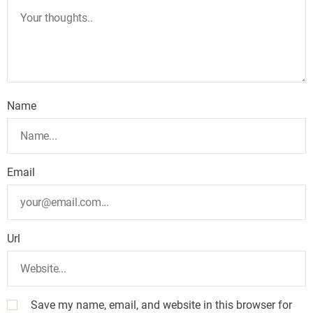
Name
Email
Url
Save my name, email, and website in this browser for