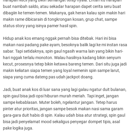
harapan kecil yang bikin semangat tetep nyala. Entah itu harapan
buat nambah saldo, atau sekadar harapan dapet cerita seru buat
dibagiin ke temen-temen. Makanya, gak heran kalau spin makin hari
makin rame dibicarain di tongkrongan kosan, grup chat, sampe
status story yang isinya pamer hasil spin.
Hidup anak kos emang nggak pernah bisa ditebak. Hari ini bisa
makan nasi padang pake ayam, besoknya balik lagi ke mi instan rasa
sabar. Tapi setidaknya, spin gaul ngasih warna lain yang bikin hari-
hari nggak terlalu monoton. Walau hasilnya kadang bikin senyum
kecut, prosesnya tetep bikin ketawa bareng temen. Dari situ juga jadi
makin keliatan siapa temen yang loyal nemenin spin sampe larut,
siapa yang cuma dateng pas udah jackpot doang.
Jadi, buat anak kos di luar sana yang lagi galau ngatur duit bulanan,
spin gaul bisa jadi opsi hiburan murah meriah. Tapi inget, jangan
sampe kebablasan. Muter boleh, ngelantur jangan. Tetep harus
pinter atur prioritas, jangan sampe besok makan nasi sama garam
gara-gara duit habis di spin. Kalau udah bisa atur strategi, spin gaul
bisa jadi penyelamat mood sekaligus penyegar dompet tipis, asal
pake logika juga.