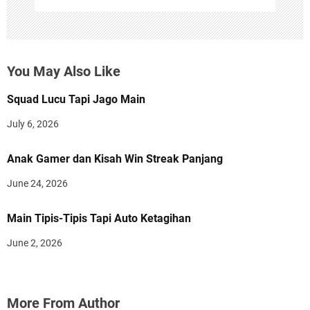
You May Also Like
Squad Lucu Tapi Jago Main
July 6, 2026
Anak Gamer dan Kisah Win Streak Panjang
June 24, 2026
Main Tipis-Tipis Tapi Auto Ketagihan
June 2, 2026
More From Author