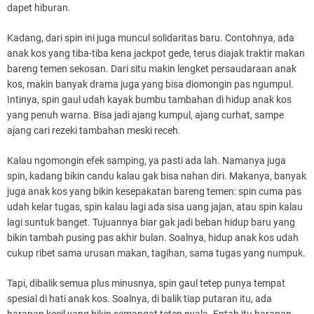
dapet hiburan.
Kadang, dari spin ini juga muncul solidaritas baru. Contohnya, ada
anak kos yang tiba-tiba kena jackpot gede, terus diajak traktir makan
bareng temen sekosan. Dari situ makin lengket persaudaraan anak
kos, makin banyak drama juga yang bisa diomongin pas ngumpul.
Intinya, spin gaul udah kayak bumbu tambahan di hidup anak kos
yang penuh warna. Bisa jadi ajang kumpul, ajang curhat, sampe
ajang cari rezeki tambahan meski receh.
Kalau ngomongin efek samping, ya pasti ada lah. Namanya juga
spin, kadang bikin candu kalau gak bisa nahan diri. Makanya, banyak
juga anak kos yang bikin kesepakatan bareng temen: spin cuma pas
udah kelar tugas, spin kalau lagi ada sisa uang jajan, atau spin kalau
lagi suntuk banget. Tujuannya biar gak jadi beban hidup baru yang
bikin tambah pusing pas akhir bulan. Soalnya, hidup anak kos udah
cukup ribet sama urusan makan, tagihan, sama tugas yang numpuk.
Tapi, dibalik semua plus minusnya, spin gaul tetep punya tempat
spesial di hati anak kos. Soalnya, di balik tiap putaran itu, ada