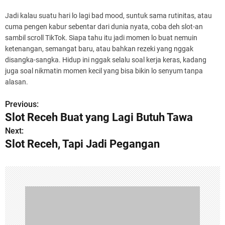
Jadi kalau suatu hari lo lagi bad mood, suntuk sama rutinitas, atau
cuma pengen kabur sebentar dari dunia nyata, coba deh slot-an
sambil scroll TikTok. Siapa tahu itu jadi momen lo buat nemuin
ketenangan, semangat baru, atau bahkan rezeki yang nggak
disangka-sangka. Hidup ini nggak selalu soal kerja keras, kadang
juga soal nikmatin momen kecil yang bisa bikin lo senyum tanpa
alasan.
Previous:
P
Slot Receh Buat yang Lagi Butuh Tawa
o
Next:
Slot Receh, Tapi Jadi Pegangan
s
t
n
a
v