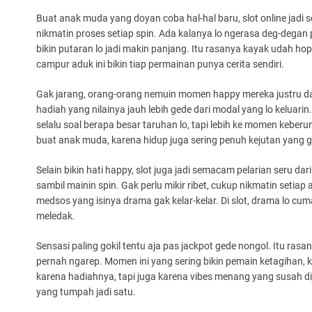
Buat anak muda yang doyan coba hal-hal baru, slot online jadi 
nikmatin proses setiap spin. Ada kalanya lo ngerasa deg-degan pa
bikin putaran lo jadi makin panjang. Itu rasanya kayak udah hop
campur aduk ini bikin tiap permainan punya cerita sendiri.
Gak jarang, orang-orang nemuin momen happy mereka justru dari 
hadiah yang nilainya jauh lebih gede dari modal yang lo keluari
selalu soal berapa besar taruhan lo, tapi lebih ke momen keberu
buat anak muda, karena hidup juga sering penuh kejutan yang ga
Selain bikin hati happy, slot juga jadi semacam pelarian seru dari
sambil mainin spin. Gak perlu mikir ribet, cukup nikmatin setiap 
medsos yang isinya drama gak kelar-kelar. Di slot, drama lo c
meledak.
Sensasi paling gokil tentu aja pas jackpot gede nongol. Itu rasany
pernah ngarep. Momen ini yang sering bikin pemain ketagihan, ka
karena hadiahnya, tapi juga karena vibes menang yang susah di
yang tumpah jadi satu.