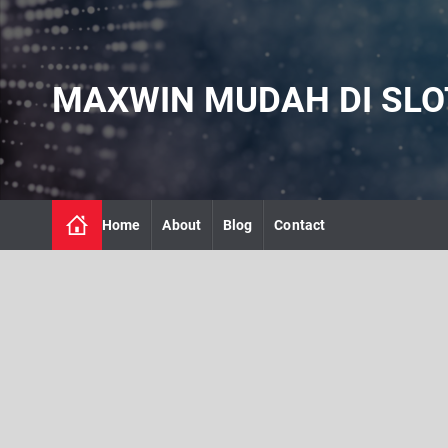
S
k
i
p
MAXWIN MUDAH DI SLOT 
t
o
c
o
n
t
Home
About
Blog
Contact
e
n
t