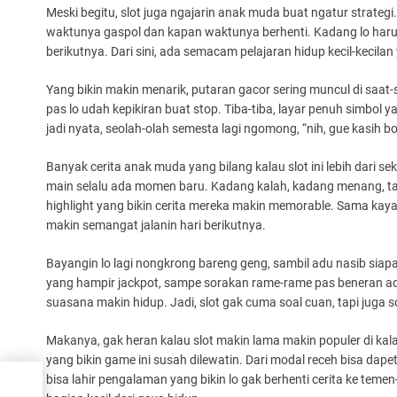
Meski begitu, slot juga ngajarin anak muda buat ngatur strategi. B
waktunya gaspol dan kapan waktunya berhenti. Kadang lo haru
berikutnya. Dari sini, ada semacam pelajaran hidup kecil-kecila
Yang bikin makin menarik, putaran gacor sering muncul di saat-s
pas lo udah kepikiran buat stop. Tiba-tiba, layar penuh simbol y
jadi nyata, seolah-olah semesta lagi ngomong, “nih, gue kasih 
Banyak cerita anak muda yang bilang kalau slot ini lebih dari s
main selalu ada momen baru. Kadang kalah, kadang menang, tap
highlight yang bikin cerita mereka makin memorable. Sama kayak
makin semangat jalanin hari berikutnya.
Bayangin lo lagi nongkrong bareng geng, sambil adu nasib siapa 
yang hampir jackpot, sampe sorakan rame-rame pas beneran ada 
suasana makin hidup. Jadi, slot gak cuma soal cuan, tapi juga s
Makanya, gak heran kalau slot makin lama makin populer di ka
yang bikin game ini susah dilewatin. Dari modal receh bisa dapet 
bisa lahir pengalaman yang bikin lo gak berhenti cerita ke temen-