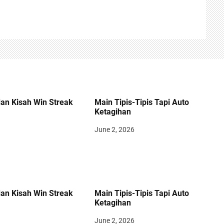
an Kisah Win Streak
Main Tipis-Tipis Tapi Auto
Ketagihan
June 2, 2026
an Kisah Win Streak
Main Tipis-Tipis Tapi Auto
Ketagihan
June 2, 2026