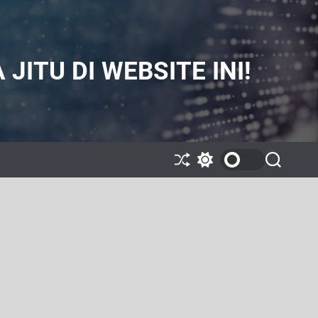
ITU DI WEBSITE INI!
S
S
S
h
w
e
u
i
a
ff
t
r
l
c
c
e
h
h
c
o
l
o
r
m
o