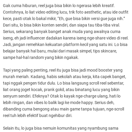
Gak cuma hiburan, reel juga bisa bikin lo ngerasa lebih kreatif.
Contohnya, lo liat video editing lucu, trik foto aesthetic, atau ide outfit
kece, pasti otak lo bakal mikir, “Eh, gue bisa bikin versi gue juga nih.”
Dari situ, lo bisa bikin konten sendiri, dan siapa tau tiba-tiba viral.
Serius, sekarang banyak banget anak muda yang awalnya cuma
iseng, eh jadi influencer dadakan karena iseng nge-share video di reel.
Jadi, jangan remehkan kekuatan platform kecil yang satu ini. Lo bisa
belajar banyak hal baru, mulai dari masak simpel, tips skincare,
sampe hal-hal random yang bikin ngakak.
Tapi yang paling penting, reel itu juga bisa jadi mood booster yang
murah meriah. Kadang, habis sekolah atau kerja, kita capek banget,
tapi nggak pengen tidur dulu. Lo bisa langsung scroll reel sebentar,
liat orang joget kocak, prank gokil, atau binatang lucu yang bikin
senyum sendiri. Efeknya? Otak lo kayak nge-charge ulang, hati lo
lebih ringan, dan vibes lo balik lagi ke mode happy. Serius deh,
dibanding cuma bengong atau main game tanpa tujuan, nge-scroll
reel tuh lebih efektif buat ngehibur diri.
Selain itu, lo juga bisa nemuin komunitas yang nyambung sama