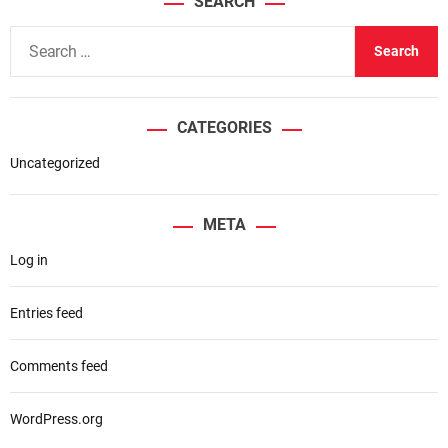
SEARCH
S
e
a
r
CATEGORIES
c
h
Uncategorized
f
o
META
r
Log in
:
Entries feed
Comments feed
WordPress.org