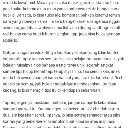
minat lo lewat reel. Misalnya, lo suka musik, gaming, atau fashion,
pasti bakal ketemu akun-akun yang kontennya relate banget sama
hobi lo. Dari situ, lo bisa tuker ide, komentar, bahkan ketemu temen
baru yang vibe-nya sama. Ini seru banget karena lo ngerasa nggak
sendirian, padahal awalnya cuma liat video doang. Jadi, nge-scroll
reel bukan cuma buat hiburan singkat, tapi juga bisa buka jaringan
sosial lo.
Nah, ada juga sisi edukatifnya lho. Banyak akun yang bikin konten
informatif tapi dikemas seru, jadi lo bisa belajar tanpa ngerasa kayak
belajar. Misalnya, tips bahasa asing, trivia unik, sejarah singkat,
sampe tips hidup hemat tapi tetap stylish. Lo tau sendiri kan, anak
muda tuh seneng banget sama hal-hal yang praktis dan visual. Reel
ngasih itu semua, jadi belajar nggak lagi membosankan. Bahkan
kadang, lo bisa nerapin tips itu di kehidupan sehari-hari.
Tapi inget gengs, meskipun reel seru, jangan sampe lo kebablasan
sampe lupa waktu. Kadang ngerasa “sebentar aja” eh udah sejam
dua jam keasikan scroll. Tipsnya, lo bisa setting reminder atau pilih
konten yang bener-bener lo butuhin buat hiburan atau inspirasi.
Dengan cara itu, lo tetep produktif tapi tetep happy. Intinya, kontrol