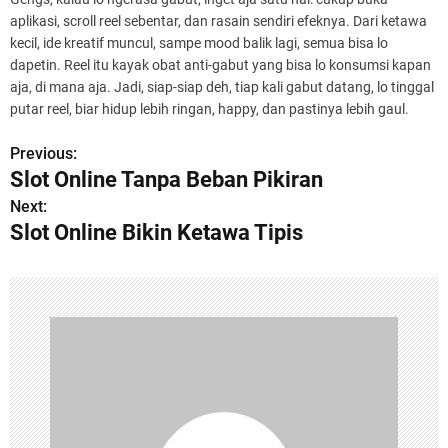
aplikasi, scroll reel sebentar, dan rasain sendiri efeknya. Dari ketawa
kecil, ide kreatif muncul, sampe mood balik lagi, semua bisa lo
dapetin. Reel itu kayak obat anti-gabut yang bisa lo konsumsi kapan
aja, di mana aja. Jadi, siap-siap deh, tiap kali gabut datang, lo tinggal
putar reel, biar hidup lebih ringan, happy, dan pastinya lebih gaul.
Previous:
P
Slot Online Tanpa Beban Pikiran
o
Next:
Slot Online Bikin Ketawa Tipis
s
t
n
a
v
i