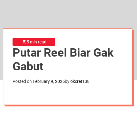
d
e
5 min read
Putar Reel Biar Gak
Gabut
Posted on
February 9, 2026
by
okcret138