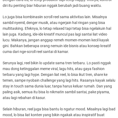
diri itu penting biar hiburan nggak berubah jadi buang waktu.
Lo juga bisa kombinasiin scroll reel sama aktivitas lain. Misalnya
sambil nyemil, denger musik, atau ngerjain hal ringan yang bisa
multitasking. Efeknya, lo tetap relaxed tapi tetap bisa ngelakuin hal
lain juga. Kadang, ide-ide kreatif muncul pas lagi santai liat video
lucu. Makanya, jangan anggap remeh momen-momen kecil kayak
gini. Bahkan beberapa orang nemuin ide bisnis atau konsep kreatif
cuma dari nge-scroll reel santai di kamar.
Serunya lagi, reel bikin lo update sama tren terbaru. Lo pasti nggak
mau dong ketinggalan meme viral, lagu hits, atau gaya fashion
terbaru yang lagi hype. Dengan liat reel, lo bisa ikut tren, share ke
temen, sampe nyobain challenge yang lagi hits. Rasanya kayak selalu
stay in touch sama dunia luar, tanpa harus keluar rumah. Dan yang
paling asik, semua itu bisa lo nikmatin sambil santai, pake piyama,
atau lagi rebahan di kasur.
Selain hiburan, reel juga bisa bantu lo ngatur mood. Misalnya lagi bad
mood, lo bisa liat konten yang bikin ngakak atau inspiratif buat