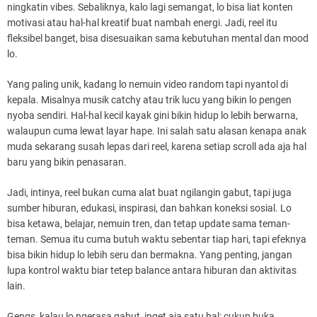
ningkatin vibes. Sebaliknya, kalo lagi semangat, lo bisa liat konten
motivasi atau hal-hal kreatif buat nambah energi. Jadi, reel itu
fleksibel banget, bisa disesuaikan sama kebutuhan mental dan mood
lo.
Yang paling unik, kadang lo nemuin video random tapi nyantol di
kepala. Misalnya musik catchy atau trik lucu yang bikin lo pengen
nyoba sendiri. Hal-hal kecil kayak gini bikin hidup lo lebih berwarna,
walaupun cuma lewat layar hape. Ini salah satu alasan kenapa anak
muda sekarang susah lepas dari reel, karena setiap scroll ada aja hal
baru yang bikin penasaran.
Jadi, intinya, reel bukan cuma alat buat ngilangin gabut, tapi juga
sumber hiburan, edukasi, inspirasi, dan bahkan koneksi sosial. Lo
bisa ketawa, belajar, nemuin tren, dan tetap update sama teman-
teman. Semua itu cuma butuh waktu sebentar tiap hari, tapi efeknya
bisa bikin hidup lo lebih seru dan bermakna. Yang penting, jangan
lupa kontrol waktu biar tetep balance antara hiburan dan aktivitas
lain.
Gengs, kalau lo ngerasa gabut, inget aja satu hal: cukup buka