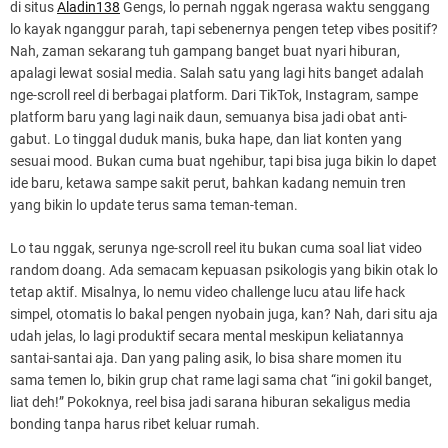
di situs
Aladin138
Gengs, lo pernah nggak ngerasa waktu senggang
lo kayak nganggur parah, tapi sebenernya pengen tetep vibes positif?
Nah, zaman sekarang tuh gampang banget buat nyari hiburan,
apalagi lewat sosial media. Salah satu yang lagi hits banget adalah
nge-scroll reel di berbagai platform. Dari TikTok, Instagram, sampe
platform baru yang lagi naik daun, semuanya bisa jadi obat anti-
gabut. Lo tinggal duduk manis, buka hape, dan liat konten yang
sesuai mood. Bukan cuma buat ngehibur, tapi bisa juga bikin lo dapet
ide baru, ketawa sampe sakit perut, bahkan kadang nemuin tren
yang bikin lo update terus sama teman-teman.
Lo tau nggak, serunya nge-scroll reel itu bukan cuma soal liat video
random doang. Ada semacam kepuasan psikologis yang bikin otak lo
tetap aktif. Misalnya, lo nemu video challenge lucu atau life hack
simpel, otomatis lo bakal pengen nyobain juga, kan? Nah, dari situ aja
udah jelas, lo lagi produktif secara mental meskipun keliatannya
santai-santai aja. Dan yang paling asik, lo bisa share momen itu
sama temen lo, bikin grup chat rame lagi sama chat “ini gokil banget,
liat deh!” Pokoknya, reel bisa jadi sarana hiburan sekaligus media
bonding tanpa harus ribet keluar rumah.