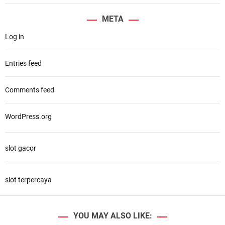
f
o
META
r
Log in
:
Entries feed
Comments feed
WordPress.org
slot gacor
slot terpercaya
YOU MAY ALSO LIKE: