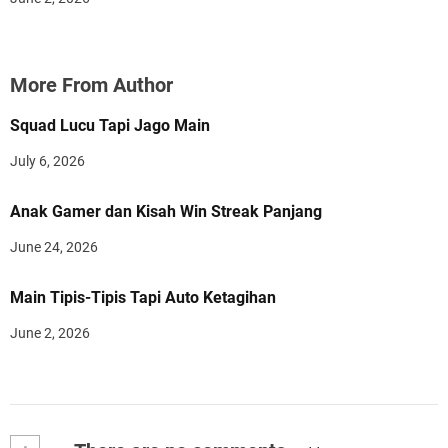
More From Author
Squad Lucu Tapi Jago Main
July 6, 2026
Anak Gamer dan Kisah Win Streak Panjang
June 24, 2026
Main Tipis-Tipis Tapi Auto Ketagihan
June 2, 2026