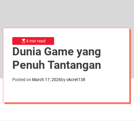
d
e
4 min read
Dunia Game yang
Penuh Tantangan
Posted on
March 17, 2026
by
okcret138