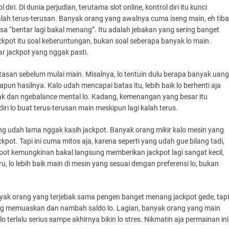
diri. Di dunia perjudian, terutama slot online, kontrol diri itu kunci
ah terus-terusan. Banyak orang yang awalnya cuma iseng main, eh tiba
a “bentar lagi bakal menang”. Itu adalah jebakan yang sering banget
jackpot itu soal keberuntungan, bukan soal seberapa banyak lo main.
r jackpot yang nggak pasti.
tasan sebelum mulai main. Misalnya, lo tentuin dulu berapa banyak uang
apun hasilnya. Kalo udah mencapai batas itu, lebih baik lo berhenti aja
enak dan ngebalance mental lo. Kadang, kemenangan yang besar itu
iri lo buat terus-terusan main meskipun lagi kalah terus.
yang udah lama nggak kasih jackpot. Banyak orang mikir kalo mesin yang
kpot. Tapi ini cuma mitos aja, karena seperti yang udah gue bilang tadi,
kpot kemungkinan bakal langsung memberikan jackpot lagi sangat kecil,
ru, lo lebih baik main di mesin yang sesuai dengan preferensi lo, bukan
Banyak orang yang terjebak sama pengen banget menang jackpot gede, tapi
 yang memuaskan dan nambah saldo lo. Lagian, banyak orang yang main
 terlalu serius sampe akhirnya bikin lo stres. Nikmatin aja permainan ini