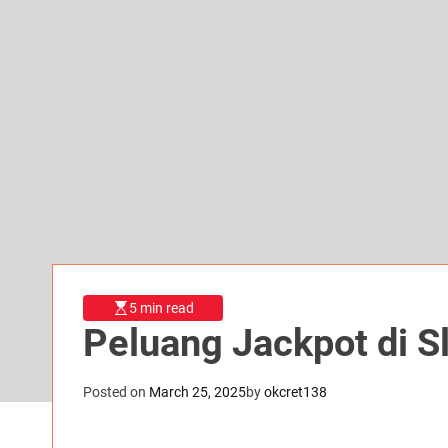
5 min read
Peluang Jackpot di S
Posted on
March 25, 2025
by
okcret138