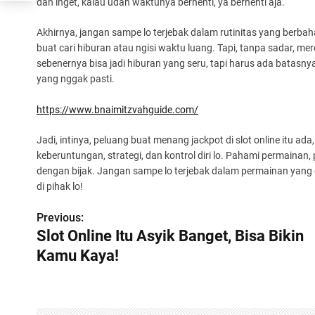
dan inget, kalau udah waktunya berhenti, ya berhenti aja.
Akhirnya, jangan sampe lo terjebak dalam rutinitas yang berbah
buat cari hiburan atau ngisi waktu luang. Tapi, tanpa sadar, mer
sebenernya bisa jadi hiburan yang seru, tapi harus ada batasny
yang nggak pasti.
https://www.bnaimitzvahguide.com/
Jadi, intinya, peluang buat menang jackpot di slot online itu 
keberuntungan, strategi, dan kontrol diri lo. Pahami permainan,
dengan bijak. Jangan sampe lo terjebak dalam permainan yang cu
di pihak lo!
Previous:
P
Slot Online Itu Asyik Banget, Bisa Bikin
o
Kamu Kaya!
s
t