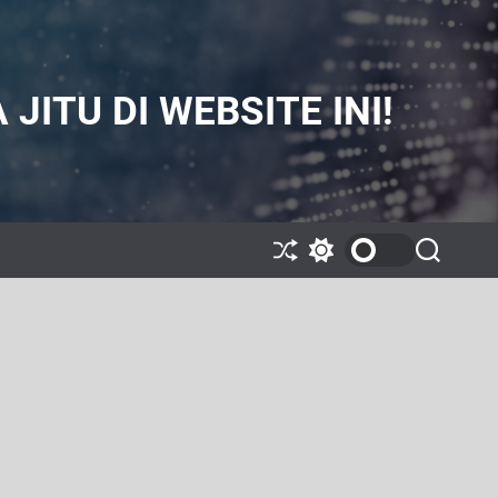
ITU DI WEBSITE INI!
S
S
S
h
w
e
u
i
a
ff
t
r
l
c
c
e
h
h
c
o
l
o
r
m
o