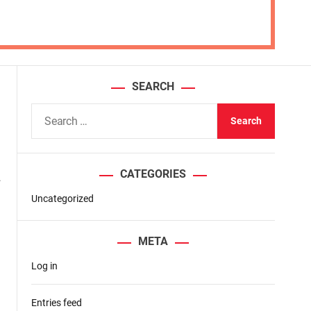
SEARCH
S
.
e
a
r
CATEGORIES
.
c
h
Uncategorized
f
o
META
r
Log in
:
Entries feed