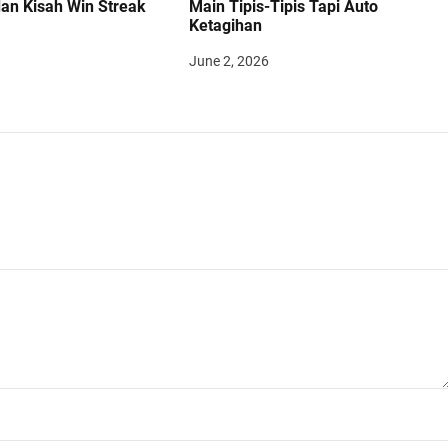
an Kisah Win Streak
Main Tipis-Tipis Tapi Auto
Ketagihan
June 2, 2026