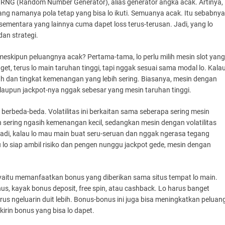
tem RNG (Random Number Generator), alias generator angka acak. Artinya,
 yang namanya pola tetap yang bisa lo ikuti. Semuanya acak. Itu sebabnya
, sementara yang lainnya cuma dapet loss terus-terusan. Jadi, yang lo
an strategi.
meskipun peluangnya acak? Pertama-tama, lo perlu milih mesin slot yang
et, terus lo main taruhan tinggi, tapi nggak sesuai sama modal lo. Kala
endah dan tingkat kemenangan yang lebih sering. Biasanya, mesin dengan
alaupun jackpot-nya nggak sebesar yang mesin taruhan tinggi.
g berbeda-beda. Volatilitas ini berkaitan sama seberapa sering mesin
h sering ngasih kemenangan kecil, sedangkan mesin dengan volatilitas
Jadi, kalau lo mau main buat seru-seruan dan nggak ngerasa tegang
lau lo siap ambil risiko dan pengen nunggu jackpot gede, mesin dengan
, yaitu memanfaatkan bonus yang diberikan sama situs tempat lo main.
us, kayak bonus deposit, free spin, atau cashback. Lo harus banget
us ngeluarin duit lebih. Bonus-bonus ini juga bisa meningkatkan peluan
kirin bonus yang bisa lo dapet.