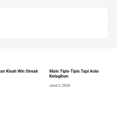
an Kisah Win Streak
Main Tipis-Tipis Tapi Auto
Ketagihan
June 2, 2026