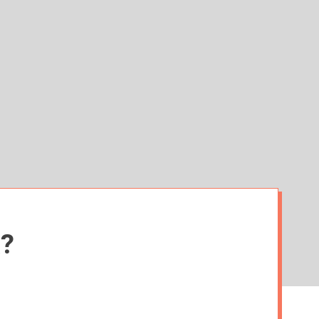
d
e
a?