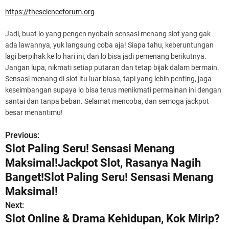
https://thescienceforum.org
Jadi, buat lo yang pengen nyobain sensasi menang slot yang gak
ada lawannya, yuk langsung coba aja! Siapa tahu, keberuntungan
lagi berpihak ke lo hari ini, dan lo bisa jadi pemenang berikutnya.
Jangan lupa, nikmati setiap putaran dan tetap bijak dalam bermain.
Sensasi menang di slot itu luar biasa, tapi yang lebih penting, jaga
keseimbangan supaya lo bisa terus menikmati permainan ini dengan
santai dan tanpa beban. Selamat mencoba, dan semoga jackpot
besar menantimu!
Previous:
P
Slot Paling Seru! Sensasi Menang
o
Maksimal!Jackpot Slot, Rasanya Nagih
s
Banget!Slot Paling Seru! Sensasi Menang
Maksimal!
t
Next:
n
Slot Online & Drama Kehidupan, Kok Mirip?