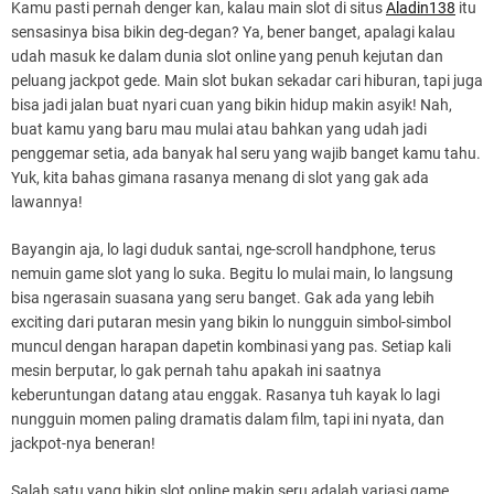
Kamu pasti pernah denger kan, kalau main slot di situs
Aladin138
itu
sensasinya bisa bikin deg-degan? Ya, bener banget, apalagi kalau
udah masuk ke dalam dunia slot online yang penuh kejutan dan
peluang jackpot gede. Main slot bukan sekadar cari hiburan, tapi juga
bisa jadi jalan buat nyari cuan yang bikin hidup makin asyik! Nah,
buat kamu yang baru mau mulai atau bahkan yang udah jadi
penggemar setia, ada banyak hal seru yang wajib banget kamu tahu.
Yuk, kita bahas gimana rasanya menang di slot yang gak ada
lawannya!
Bayangin aja, lo lagi duduk santai, nge-scroll handphone, terus
nemuin game slot yang lo suka. Begitu lo mulai main, lo langsung
bisa ngerasain suasana yang seru banget. Gak ada yang lebih
exciting dari putaran mesin yang bikin lo nungguin simbol-simbol
muncul dengan harapan dapetin kombinasi yang pas. Setiap kali
mesin berputar, lo gak pernah tahu apakah ini saatnya
keberuntungan datang atau enggak. Rasanya tuh kayak lo lagi
nungguin momen paling dramatis dalam film, tapi ini nyata, dan
jackpot-nya beneran!
Salah satu yang bikin slot online makin seru adalah variasi game