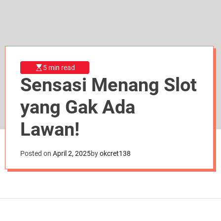
d
e
5 min read
Sensasi Menang Slot
yang Gak Ada
Lawan!
Posted on
April 2, 2025
by
okcret138