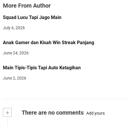
More From Author
Squad Lucu Tapi Jago Main
July 6, 2026
Anak Gamer dan Kisah Win Streak Panjang
June 24, 2026
Main Tipis-Tipis Tapi Auto Ketagihan
June 2, 2026
+
There are no comments
Add yours