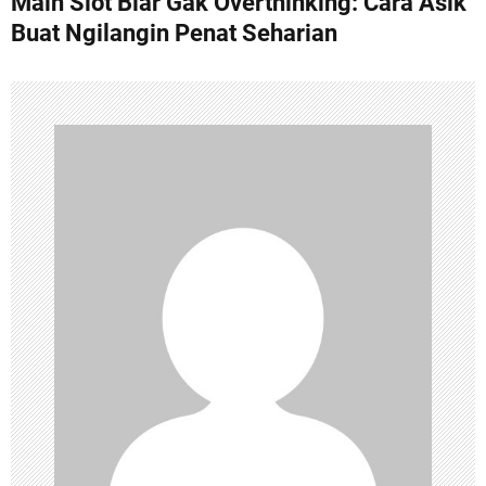
Main Slot Biar Gak Overthinking: Cara Asik
s
Buat Ngilangin Penat Seharian
t
n
a
v
i
g
a
t
i
o
n