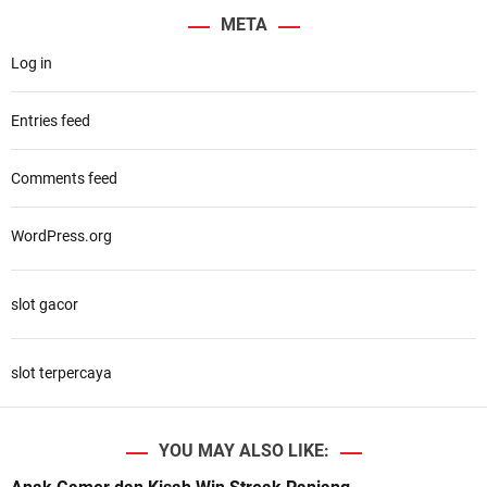
o
META
r
Log in
:
Entries feed
Comments feed
WordPress.org
slot gacor
slot terpercaya
YOU MAY ALSO LIKE: