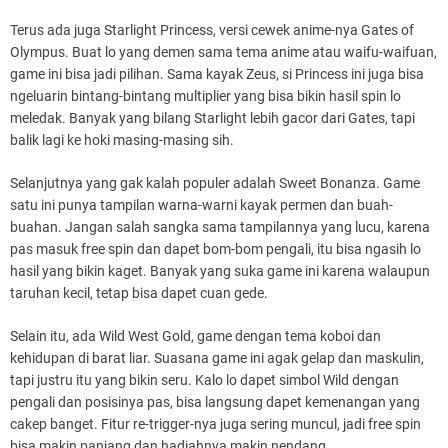
Terus ada juga Starlight Princess, versi cewek anime-nya Gates of
Olympus. Buat lo yang demen sama tema anime atau waifu-waifuan,
game ini bisa jadi pilihan. Sama kayak Zeus, si Princess ini juga bisa
ngeluarin bintang-bintang multiplier yang bisa bikin hasil spin lo
meledak. Banyak yang bilang Starlight lebih gacor dari Gates, tapi
balik lagi ke hoki masing-masing sih.
Selanjutnya yang gak kalah populer adalah Sweet Bonanza. Game
satu ini punya tampilan warna-warni kayak permen dan buah-
buahan. Jangan salah sangka sama tampilannya yang lucu, karena
pas masuk free spin dan dapet bom-bom pengali, itu bisa ngasih lo
hasil yang bikin kaget. Banyak yang suka game ini karena walaupun
taruhan kecil, tetap bisa dapet cuan gede.
Selain itu, ada Wild West Gold, game dengan tema koboi dan
kehidupan di barat liar. Suasana game ini agak gelap dan maskulin,
tapi justru itu yang bikin seru. Kalo lo dapet simbol Wild dengan
pengali dan posisinya pas, bisa langsung dapet kemenangan yang
cakep banget. Fitur re-trigger-nya juga sering muncul, jadi free spin
bisa makin panjang dan hadiahnya makin nendang.