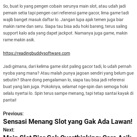
So, buat lo yang pengen cobain serunya main slot, atau udah jadi
pemain setia tapi pengen cari referensi game gacor, lima game tadi
wajib banget masuk daftar lo. Jangan lupa ajak temen juga biar
makin rame dan seru. Siapa tau bisa adu hoki bareng, terus saling
support kalo ada yang dapet jackpot. Namanya juga game, makin
rame makin asik.
https://readingbuddysoftware.com
Jadi gimana, dari kelima game slot paling gacor tadi, lo udah pernah
nyoba yang mana? Atau malah punya jagoan sendiri yang belum gue
sebutin? Share dong pengalaman lo, siapa tau bisa jadi referensi
buat yang lain juga. Pokoknya, selamat nge-spin dan semoga hoki
selalu nyertai lo. Spin terus sampe menang, tapi tetap santai kayak di
pantai!
Previous:
P
Sensasi Menang Slot yang Gak Ada Lawan!
o
Next: