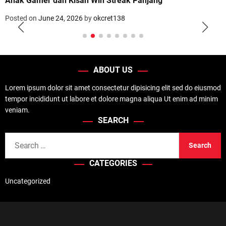
Anak Gamer dan Kisah Win Streak Panjang
Posted on
June 24, 2026
by
okcret138
ABOUT US
Lorem ipsum dolor sit amet consectetur dipisicing elit sed do eiusmod
tempor incididunt ut labore et dolore magna aliqua Ut enim ad minim
veniam.
SEARCH
S
e
CATEGORIES
a
r
Uncategorized
c
h
f