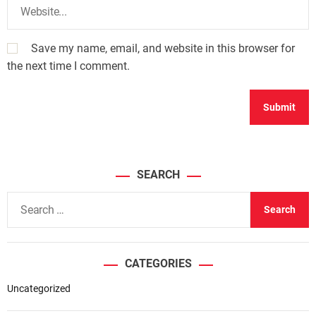
Save my name, email, and website in this browser for
the next time I comment.
SEARCH
S
e
a
r
CATEGORIES
c
h
Uncategorized
f