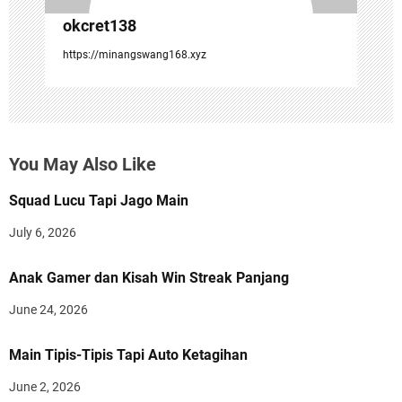
okcret138
https://minangswang168.xyz
You May Also Like
Squad Lucu Tapi Jago Main
July 6, 2026
Anak Gamer dan Kisah Win Streak Panjang
June 24, 2026
Main Tipis-Tipis Tapi Auto Ketagihan
June 2, 2026