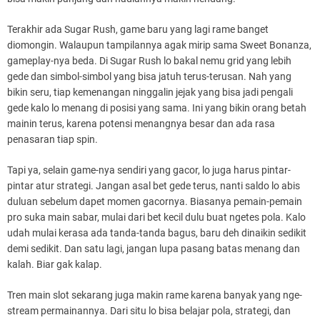
Terakhir ada Sugar Rush, game baru yang lagi rame banget
diomongin. Walaupun tampilannya agak mirip sama Sweet Bonanza,
gameplay-nya beda. Di Sugar Rush lo bakal nemu grid yang lebih
gede dan simbol-simbol yang bisa jatuh terus-terusan. Nah yang
bikin seru, tiap kemenangan ninggalin jejak yang bisa jadi pengali
gede kalo lo menang di posisi yang sama. Ini yang bikin orang betah
mainin terus, karena potensi menangnya besar dan ada rasa
penasaran tiap spin.
Tapi ya, selain game-nya sendiri yang gacor, lo juga harus pintar-
pintar atur strategi. Jangan asal bet gede terus, nanti saldo lo abis
duluan sebelum dapet momen gacornya. Biasanya pemain-pemain
pro suka main sabar, mulai dari bet kecil dulu buat ngetes pola. Kalo
udah mulai kerasa ada tanda-tanda bagus, baru deh dinaikin sedikit
demi sedikit. Dan satu lagi, jangan lupa pasang batas menang dan
kalah. Biar gak kalap.
Tren main slot sekarang juga makin rame karena banyak yang nge-
stream permainannya. Dari situ lo bisa belajar pola, strategi, dan