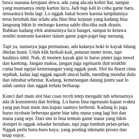
bawa suasana kerajaan dewa, ada yang ala-ala koboi liar, sampai
yang nuansanya mirip kartun lucu. Jadi tiap kali lo coba game baru,
sensasinya beda lagi. Lo nggak bakal bosen karena tampilannya
terus berubah dan selalu ada fitur-fitur kejutan yang kadang bisa
langsung bikin lo melongo karena saldo tiba-tiba naik drastis.
Bahkan kadang efek animasinya lucu banget, sampai lo ketawa
sendiri nontonin karakter dalam game joget-joget tiap menang.
Tapi ya, namanya juga permainan, ada kalanya hoki lo kayak hilang
ditelan bumi. Udah klik berkali-kali, putaran muter terus, tapi
hasilnya nihil. Nah, di momen kayak gini lo harus pinter jaga mood
dan kantong. Jangan maksa, jangan juga ngeluarin duit terakhir
cuma buat ngejar kemenangan yang nggak pasti. Slot itu ibarat cinta
sepihak, kalau lagi nggak ngasih sinyal balik, mending mundur dulu
dan istirahat sebentar. Kadang, kemenangan datang justru saat lo
udah santuy dan nggak terlalu berharap.
Kunci dari main slot biar cuan receh tetep mengalir tuh sebenarnya
ada di konsistensi dan feeling. Lo harus bisa ngerasain kapan waktu
yang pas buat main dan kapan saatnya berhenti. Kadang lo juga
harus nyobain beberapa game biar tahu mana yang lagi hot dan
mana yang sepi. Dari situ lo bisa tentuin game mana yang bikin
dompet lo nggak sekadar bertahan, tapi juga tumbuh pelan-pelan.
Nggak perlu buru-buru kaya, yang penting nikmatin proses dan
tetap enjoy.