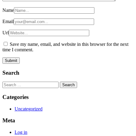
Name
Email
Url
Save my name, email, and website in this browser for the next
time I comment.
Search
Search
for:
Categories
Uncategorized
Meta
Log in