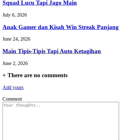
Squad Lucu Tapi Jago Main
July 6, 2026
Anak Gamer dan Kisah Win Streak Panjang
June 24, 2026
Main Tipis-Tipis Tapi Auto Ketagihan
June 2, 2026
+
There are no comments
Add yours
Comment