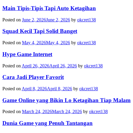
Main Tipis-Tipis Tapi Auto Ketagihan
Posted on
June 2, 2026
June 2, 2026
by
okcret138
Squad Kecil Tapi Solid Banget
Posted on
May 4, 2026
May 4, 2026
by
okcret138
Hype Game Internet
Posted on
April 26, 2026
April 26, 2026
by
okcret138
Cara Jadi Player Favorit
Posted on
April 8, 2026
April 8, 2026
by
okcret138
Game Online yang Bikin Lo Ketagihan Tiap Malam
Posted on
March 24, 2026
March 24, 2026
by
okcret138
Dunia Game yang Penuh Tantangan