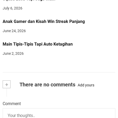
July 6, 2026
Anak Gamer dan Kisah Win Streak Panjang
June 24, 2026
Main Tipis-Tipis Tapi Auto Ketagihan
June 2, 2026
+
There are no comments
Add yours
Comment