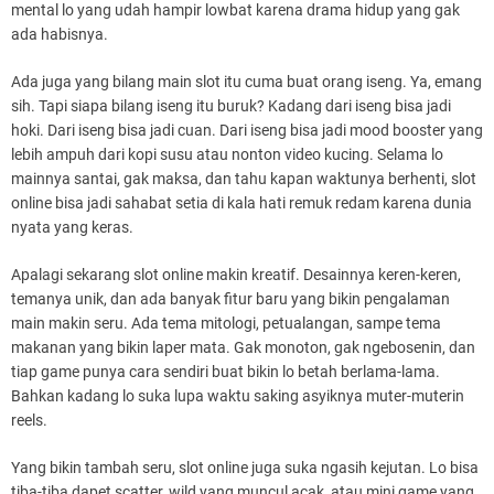
mental lo yang udah hampir lowbat karena drama hidup yang gak
ada habisnya.
Ada juga yang bilang main slot itu cuma buat orang iseng. Ya, emang
sih. Tapi siapa bilang iseng itu buruk? Kadang dari iseng bisa jadi
hoki. Dari iseng bisa jadi cuan. Dari iseng bisa jadi mood booster yang
lebih ampuh dari kopi susu atau nonton video kucing. Selama lo
mainnya santai, gak maksa, dan tahu kapan waktunya berhenti, slot
online bisa jadi sahabat setia di kala hati remuk redam karena dunia
nyata yang keras.
Apalagi sekarang slot online makin kreatif. Desainnya keren-keren,
temanya unik, dan ada banyak fitur baru yang bikin pengalaman
main makin seru. Ada tema mitologi, petualangan, sampe tema
makanan yang bikin laper mata. Gak monoton, gak ngebosenin, dan
tiap game punya cara sendiri buat bikin lo betah berlama-lama.
Bahkan kadang lo suka lupa waktu saking asyiknya muter-muterin
reels.
Yang bikin tambah seru, slot online juga suka ngasih kejutan. Lo bisa
tiba-tiba dapet scatter, wild yang muncul acak, atau mini game yang