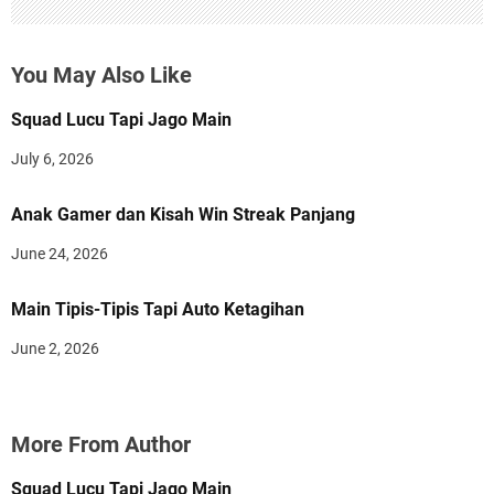
You May Also Like
Squad Lucu Tapi Jago Main
July 6, 2026
Anak Gamer dan Kisah Win Streak Panjang
June 24, 2026
Main Tipis-Tipis Tapi Auto Ketagihan
June 2, 2026
More From Author
Squad Lucu Tapi Jago Main