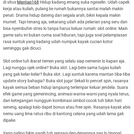
di situs
Mantap168
Hidup kadang emang suka ngeselin. Udah capek
kerja atau kuliah, pulang ke rumah bukannya santai malah makin
penat. Drama hidup dateng dari segala arah, bikin kepala makin
mumet. Tapi tenang aja, sekarang udah ada pelarian yang seru dan
bisa nyembuhin stres lo tanpa harus keluar rumah: slot online. Main
game satu ini bukan cuma soal hiburan, tapi juga soal pelampiasan
rasa suntuk yang kadang udah numpuk kayak cucian kotor
seminggu gak dicuci.
Slot online tuh ibarat temen yang selalu siap nemenin lo kapan aja.
Lagi nunggu ojek online? Buka slot. Lagi bete sama tugas kuliah
yang gak kelar-kelar? Buka slot. Lagi suntuk karena mantan tiba-tiba
update story bahagia? Buka slot juga! Sekali lo pencet spin, rasanya
kayak semua beban hidup langsung terlempar keluar jendela. Suara
efek game yang gemerincing, animasi warna-warni yang nyala terus,
dan ketegangan nungguin kombinasi simbol cocok tuh bikin hati
seneng, apalagi kalo dapet bonus atau free spin. Rasanya kayak abis
nemu uang lima ratus ribu di kantong celana yang udah lama gak
dipake.
Yang paling bikin nagih tuh sensasi deg-degannya pas lo tinggal