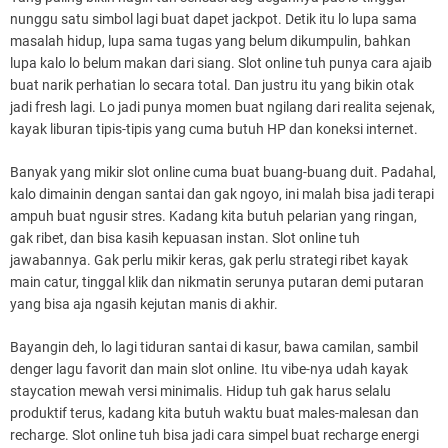
nunggu satu simbol lagi buat dapet jackpot. Detik itu lo lupa sama
masalah hidup, lupa sama tugas yang belum dikumpulin, bahkan
lupa kalo lo belum makan dari siang. Slot online tuh punya cara ajaib
buat narik perhatian lo secara total. Dan justru itu yang bikin otak
jadi fresh lagi. Lo jadi punya momen buat ngilang dari realita sejenak,
kayak liburan tipis-tipis yang cuma butuh HP dan koneksi internet.
Banyak yang mikir slot online cuma buat buang-buang duit. Padahal,
kalo dimainin dengan santai dan gak ngoyo, ini malah bisa jadi terapi
ampuh buat ngusir stres. Kadang kita butuh pelarian yang ringan,
gak ribet, dan bisa kasih kepuasan instan. Slot online tuh
jawabannya. Gak perlu mikir keras, gak perlu strategi ribet kayak
main catur, tinggal klik dan nikmatin serunya putaran demi putaran
yang bisa aja ngasih kejutan manis di akhir.
Bayangin deh, lo lagi tiduran santai di kasur, bawa camilan, sambil
denger lagu favorit dan main slot online. Itu vibe-nya udah kayak
staycation mewah versi minimalis. Hidup tuh gak harus selalu
produktif terus, kadang kita butuh waktu buat males-malesan dan
recharge. Slot online tuh bisa jadi cara simpel buat recharge energi