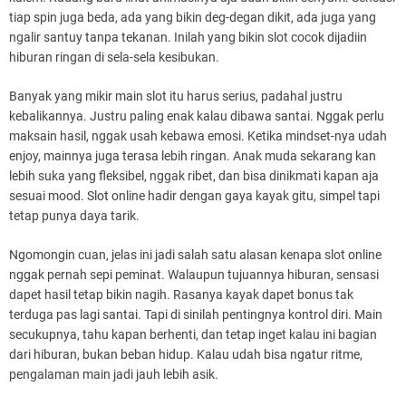
tiap spin juga beda, ada yang bikin deg-degan dikit, ada juga yang
ngalir santuy tanpa tekanan. Inilah yang bikin slot cocok dijadiin
hiburan ringan di sela-sela kesibukan.
Banyak yang mikir main slot itu harus serius, padahal justru
kebalikannya. Justru paling enak kalau dibawa santai. Nggak perlu
maksain hasil, nggak usah kebawa emosi. Ketika mindset-nya udah
enjoy, mainnya juga terasa lebih ringan. Anak muda sekarang kan
lebih suka yang fleksibel, nggak ribet, dan bisa dinikmati kapan aja
sesuai mood. Slot online hadir dengan gaya kayak gitu, simpel tapi
tetap punya daya tarik.
Ngomongin cuan, jelas ini jadi salah satu alasan kenapa slot online
nggak pernah sepi peminat. Walaupun tujuannya hiburan, sensasi
dapet hasil tetap bikin nagih. Rasanya kayak dapet bonus tak
terduga pas lagi santai. Tapi di sinilah pentingnya kontrol diri. Main
secukupnya, tahu kapan berhenti, dan tetap inget kalau ini bagian
dari hiburan, bukan beban hidup. Kalau udah bisa ngatur ritme,
pengalaman main jadi jauh lebih asik.