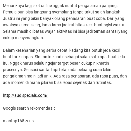
Menariknya lagi, slot online nggak nuntut pengalaman panjang.
Pemula pun bisa langsung nyemplung tanpa takut salah langkah.
Justru ini yang bikin banyak orang penasaran buat coba. Dari yang
awalnya cuma iseng, lama-lama jadi rutinitas kecil buat ngisi waktu.
Selama masih di batas wajar, aktivitas ini bisa jadi teman santai yang
cukup menyenangkan.
Dalam keseharian yang serba cepat, kadang kita butuh jeda kecil
buat tarik napas. Slot online hadir sebagai salah satu opsi buat jeda
itu. Nggak harus selalu ngejar target besar, cukup nikmatin
prosesnya. Sensasi santai tapi tetap ada peluang cuan bikin
pengalaman main jadi unik. Ada rasa penasaran, ada rasa puas, dan
ada momen di mana pikiran bisa lepas sejenak dari rutinitas.
http://audispecials.com/
Google search rekomendasi :
mantap168 zeus