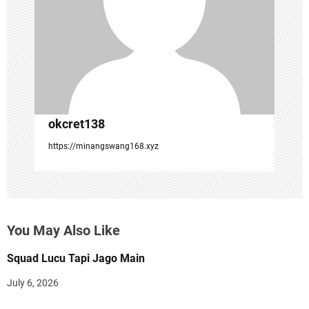
a
t
i
o
n
okcret138
https://minangswang168.xyz
You May Also Like
Squad Lucu Tapi Jago Main
July 6, 2026