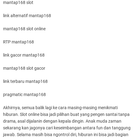
mantap168 slot
link alternatif mantap168
mantap168 slot online
RTP mantap168
link gacor mantap168
mantap168 slot gacor
link terbaru mantap168
pragmatic mantap168
Akhirnya, semua balik lagi ke cara masing-masing menikmati
hiburan. Slot online bisa jadi pilihan buat yang pengen santai tanpa
drama, asal dijalanin dengan kepala dingin. Anak muda zaman
sekarang kan jagonya cari keseimbangan antara fun dan tanggung
jawab. Selama masih bisa ngontrol diri, hiburan ini bisa jadi bagian