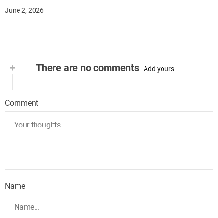
June 2, 2026
+
There are no comments
Add yours
Comment
Name