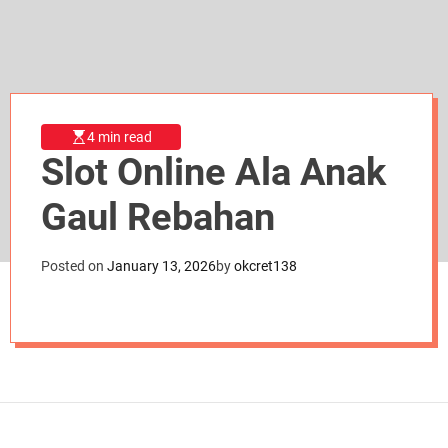
d
e
4 min read
Slot Online Ala Anak
Gaul Rebahan
Posted on
January 13, 2026
by
okcret138