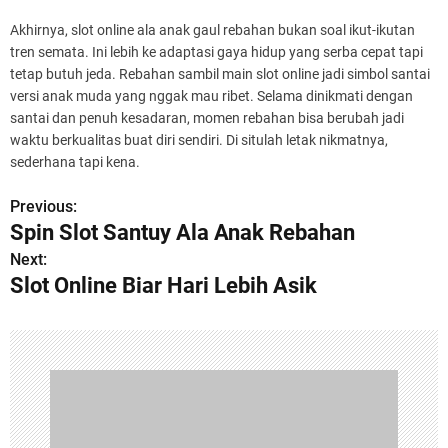
Akhirnya, slot online ala anak gaul rebahan bukan soal ikut-ikutan
tren semata. Ini lebih ke adaptasi gaya hidup yang serba cepat tapi
tetap butuh jeda. Rebahan sambil main slot online jadi simbol santai
versi anak muda yang nggak mau ribet. Selama dinikmati dengan
santai dan penuh kesadaran, momen rebahan bisa berubah jadi
waktu berkualitas buat diri sendiri. Di situlah letak nikmatnya,
sederhana tapi kena.
Previous:
P
Spin Slot Santuy Ala Anak Rebahan
o
Next:
Slot Online Biar Hari Lebih Asik
s
t
n
a
v