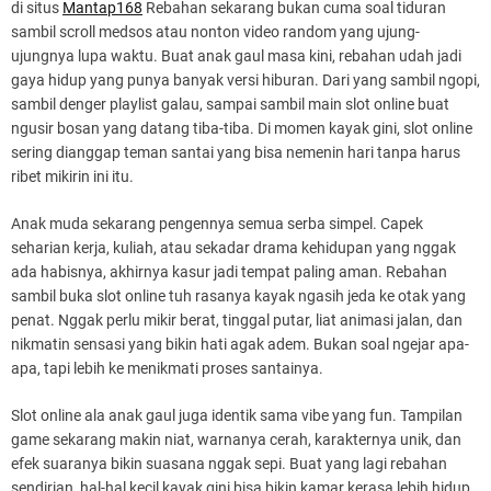
di situs
Mantap168
Rebahan sekarang bukan cuma soal tiduran
sambil scroll medsos atau nonton video random yang ujung-
ujungnya lupa waktu. Buat anak gaul masa kini, rebahan udah jadi
gaya hidup yang punya banyak versi hiburan. Dari yang sambil ngopi,
sambil denger playlist galau, sampai sambil main slot online buat
ngusir bosan yang datang tiba-tiba. Di momen kayak gini, slot online
sering dianggap teman santai yang bisa nemenin hari tanpa harus
ribet mikirin ini itu.
Anak muda sekarang pengennya semua serba simpel. Capek
seharian kerja, kuliah, atau sekadar drama kehidupan yang nggak
ada habisnya, akhirnya kasur jadi tempat paling aman. Rebahan
sambil buka slot online tuh rasanya kayak ngasih jeda ke otak yang
penat. Nggak perlu mikir berat, tinggal putar, liat animasi jalan, dan
nikmatin sensasi yang bikin hati agak adem. Bukan soal ngejar apa-
apa, tapi lebih ke menikmati proses santainya.
Slot online ala anak gaul juga identik sama vibe yang fun. Tampilan
game sekarang makin niat, warnanya cerah, karakternya unik, dan
efek suaranya bikin suasana nggak sepi. Buat yang lagi rebahan
sendirian, hal-hal kecil kayak gini bisa bikin kamar kerasa lebih hidup.