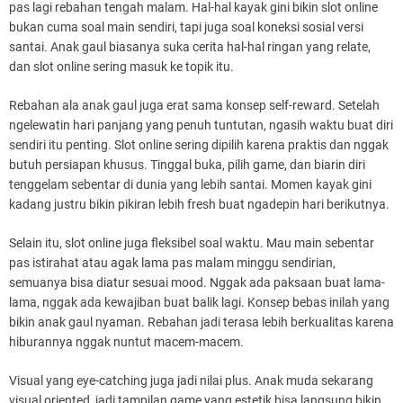
pas lagi rebahan tengah malam. Hal-hal kayak gini bikin slot online
bukan cuma soal main sendiri, tapi juga soal koneksi sosial versi
santai. Anak gaul biasanya suka cerita hal-hal ringan yang relate,
dan slot online sering masuk ke topik itu.
Rebahan ala anak gaul juga erat sama konsep self-reward. Setelah
ngelewatin hari panjang yang penuh tuntutan, ngasih waktu buat diri
sendiri itu penting. Slot online sering dipilih karena praktis dan nggak
butuh persiapan khusus. Tinggal buka, pilih game, dan biarin diri
tenggelam sebentar di dunia yang lebih santai. Momen kayak gini
kadang justru bikin pikiran lebih fresh buat ngadepin hari berikutnya.
Selain itu, slot online juga fleksibel soal waktu. Mau main sebentar
pas istirahat atau agak lama pas malam minggu sendirian,
semuanya bisa diatur sesuai mood. Nggak ada paksaan buat lama-
lama, nggak ada kewajiban buat balik lagi. Konsep bebas inilah yang
bikin anak gaul nyaman. Rebahan jadi terasa lebih berkualitas karena
hiburannya nggak nuntut macem-macem.
Visual yang eye-catching juga jadi nilai plus. Anak muda sekarang
visual oriented, jadi tampilan game yang estetik bisa langsung bikin