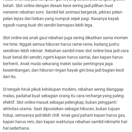
betah. Slot online dengan desain kece sering jadi pilihan buat
nemenin rebahan sore. Sambil liat animasi bergerak, pikiran pelan-
pelan lepas dari beban yang numpuk sejak pagi. Rasanya kayak
ngasih ruang buat diri sendiri bernapas lebih lega.
Slot online ala anak gaul rebahan juga sering dikaitkan sama momen
me time. Nggak semua hiburan harus rame-rame, kadang justru
sendirian lebih nikmat. Rebahan sambil main slot online bisa jadi cara
buat kenal diri sendiri, ngerti kapan harus santai, dan kapan harus
berhenti. Anak muda sekarang makin sadar pentingnya jaga
keseimbangan, dan hiburan ringan kayak gini bisa jadi bagian kecil
dari itu.
Di tengah hiruk pikuk kehidupan modern, rebahan sering dianggap
malas, padahal buat sebagian orang itu cara recharge yang paling
efektif. Slot online masuk sebagai pelengkap, bukan pengganti
aktivitas utama. Saat diposisikan sebagai hiburan, bukan tujuan
hidup, semuanya jadi lebih chill. Anak gaul paham kapan harus gas,
kapan harus rem, dan kapan waktunya rebahan sambil nikmatin hal-
hal sederhana.