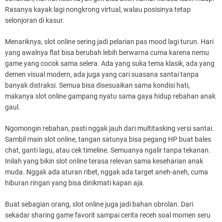
Rasanya kayak lagi nongkrong virtual, walau posisinya tetap
selonjoran di kasur.
Menariknya, slot online sering jadi pelarian pas mood lagi turun. Hari
yang awalnya flat bisa berubah lebih berwarna cuma karena nemu
game yang cocok sama selera. Ada yang suka tema klasik, ada yang
demen visual modern, ada juga yang cari suasana santai tanpa
banyak distraksi. Semua bisa disesuaikan sama kondisi hati,
makanya slot online gampang nyatu sama gaya hidup rebahan anak
gaul.
Ngomongin rebahan, pasti nggak jauh dari multitasking versi santai.
Sambil main slot online, tangan satunya bisa pegang HP buat bales
chat, ganti lagu, atau cek timeline. Semuanya ngalir tanpa tekanan.
Inilah yang bikin slot online terasa relevan sama keseharian anak
muda. Nggak ada aturan ribet, nggak ada target aneh-aneh, cuma
hiburan ringan yang bisa dinikmati kapan aja.
Buat sebagian orang, slot online juga jadi bahan obrolan. Dari
sekadar sharing game favorit sampai cerita receh soal momen seru