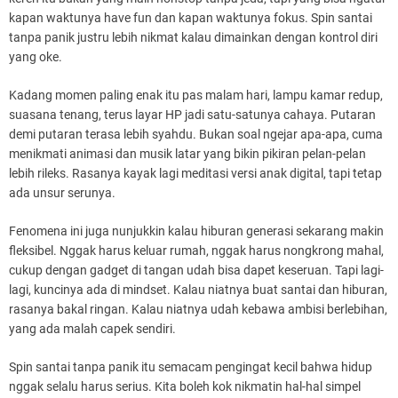
kapan waktunya have fun dan kapan waktunya fokus. Spin santai
tanpa panik justru lebih nikmat kalau dimainkan dengan kontrol diri
yang oke.
Kadang momen paling enak itu pas malam hari, lampu kamar redup,
suasana tenang, terus layar HP jadi satu-satunya cahaya. Putaran
demi putaran terasa lebih syahdu. Bukan soal ngejar apa-apa, cuma
menikmati animasi dan musik latar yang bikin pikiran pelan-pelan
lebih rileks. Rasanya kayak lagi meditasi versi anak digital, tapi tetap
ada unsur serunya.
Fenomena ini juga nunjukkin kalau hiburan generasi sekarang makin
fleksibel. Nggak harus keluar rumah, nggak harus nongkrong mahal,
cukup dengan gadget di tangan udah bisa dapet keseruan. Tapi lagi-
lagi, kuncinya ada di mindset. Kalau niatnya buat santai dan hiburan,
rasanya bakal ringan. Kalau niatnya udah kebawa ambisi berlebihan,
yang ada malah capek sendiri.
Spin santai tanpa panik itu semacam pengingat kecil bahwa hidup
nggak selalu harus serius. Kita boleh kok nikmatin hal-hal simpel