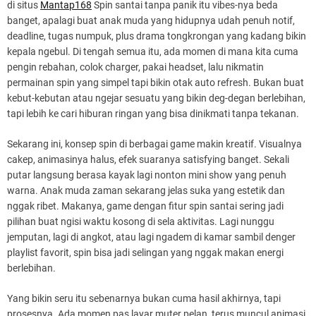
di situs
Mantap168
Spin santai tanpa panik itu vibes-nya beda
banget, apalagi buat anak muda yang hidupnya udah penuh notif,
deadline, tugas numpuk, plus drama tongkrongan yang kadang bikin
kepala ngebul. Di tengah semua itu, ada momen di mana kita cuma
pengin rebahan, colok charger, pakai headset, lalu nikmatin
permainan spin yang simpel tapi bikin otak auto refresh. Bukan buat
kebut-kebutan atau ngejar sesuatu yang bikin deg-degan berlebihan,
tapi lebih ke cari hiburan ringan yang bisa dinikmati tanpa tekanan.
Sekarang ini, konsep spin di berbagai game makin kreatif. Visualnya
cakep, animasinya halus, efek suaranya satisfying banget. Sekali
putar langsung berasa kayak lagi nonton mini show yang penuh
warna. Anak muda zaman sekarang jelas suka yang estetik dan
nggak ribet. Makanya, game dengan fitur spin santai sering jadi
pilihan buat ngisi waktu kosong di sela aktivitas. Lagi nunggu
jemputan, lagi di angkot, atau lagi ngadem di kamar sambil denger
playlist favorit, spin bisa jadi selingan yang nggak makan energi
berlebihan.
Yang bikin seru itu sebenarnya bukan cuma hasil akhirnya, tapi
prosesnya. Ada momen pas layar muter pelan, terus muncul animasi