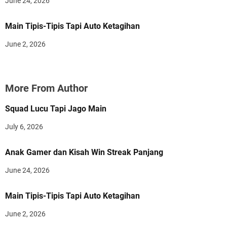
June 24, 2026
Main Tipis-Tipis Tapi Auto Ketagihan
June 2, 2026
More From Author
Squad Lucu Tapi Jago Main
July 6, 2026
Anak Gamer dan Kisah Win Streak Panjang
June 24, 2026
Main Tipis-Tipis Tapi Auto Ketagihan
June 2, 2026