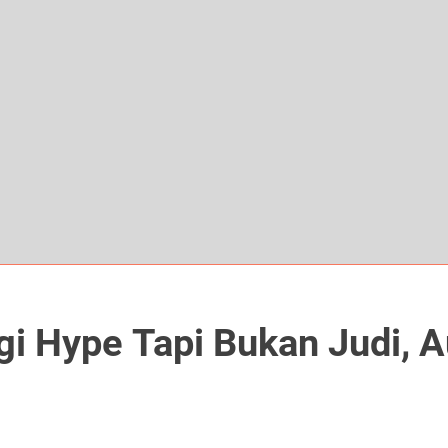
i Hype Tapi Bukan Judi, A