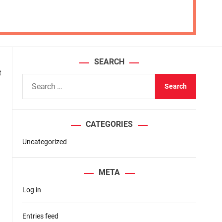
SEARCH
t
S
e
a
r
CATEGORIES
c
h
Uncategorized
f
o
META
r
Log in
:
Entries feed