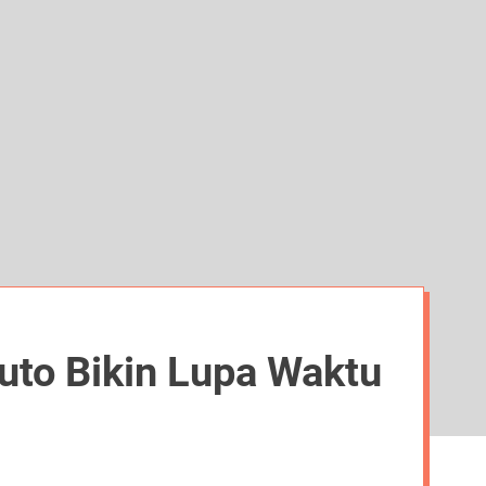
d
e
uto Bikin Lupa Waktu