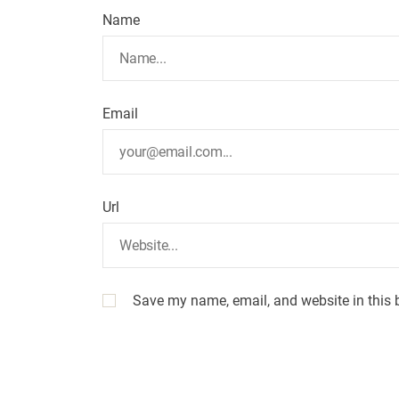
Name
Email
Url
Save my name, email, and website in this 