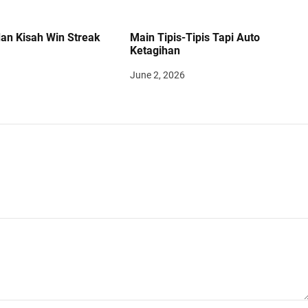
an Kisah Win Streak
Main Tipis-Tipis Tapi Auto
Ketagihan
June 2, 2026