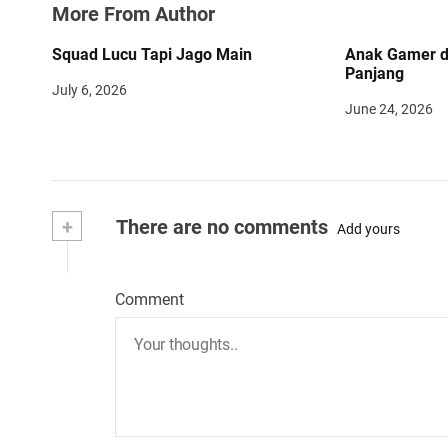
More From Author
Squad Lucu Tapi Jago Main
Anak Gamer d
Panjang
July 6, 2026
June 24, 2026
+
There are no comments
Add yours
Comment