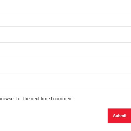
browser for the next time I comment.