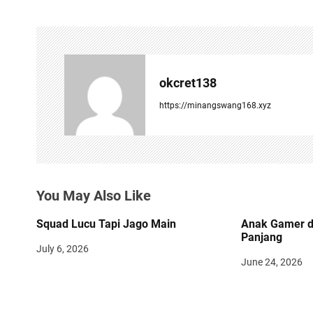
s
t
n
okcret138
a
https://minangswang168.xyz
v
i
g
You May Also Like
a
t
Squad Lucu Tapi Jago Main
Anak Gamer d
Panjang
i
July 6, 2026
June 24, 2026
o
n