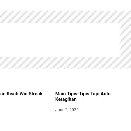
an Kisah Win Streak
Main Tipis-Tipis Tapi Auto
Ketagihan
June 2, 2026