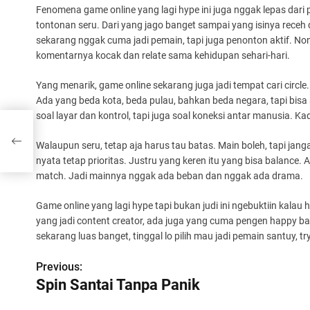
Fenomena game online yang lagi hype ini juga nggak lepas dari 
tontonan seru. Dari yang jago banget sampai yang isinya receh
sekarang nggak cuma jadi pemain, tapi juga penonton aktif. Nont
komentarnya kocak dan relate sama kehidupan sehari-hari.
Yang menarik, game online sekarang juga jadi tempat cari circ
Ada yang beda kota, beda pulau, bahkan beda negara, tapi bisa
soal layar dan kontrol, tapi juga soal koneksi antar manusia. Ka
Walaupun seru, tetap aja harus tau batas. Main boleh, tapi jang
nyata tetap prioritas. Justru yang keren itu yang bisa balance. 
match. Jadi mainnya nggak ada beban dan nggak ada drama.
Game online yang lagi hype tapi bukan judi ini ngebuktiin kalau hi
yang jadi content creator, ada juga yang cuma pengen happy b
sekarang luas banget, tinggal lo pilih mau jadi pemain santuy, tr
Previous:
P
Spin Santai Tanpa Panik
o