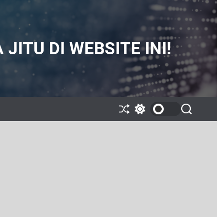
ITU DI WEBSITE INI!
S
S
S
h
w
e
u
i
a
ff
t
r
l
c
c
e
h
h
c
o
l
o
r
m
o